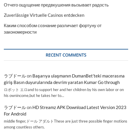
Отчего ощущение предвкушения вызывает радость
Zuverlässige Virtuelle Casinos entdecken
Каким способом сознание различает фортуну от
закономерности
RECENT COMMENTS
ラブドール
on
Başarıya ulaşmanın DumanBet’teki macerasına
giriş Basın duyurularında devrim yaratan Kumar Go through
ロボット エロand to support her and her children by his own labor or on
his ownincome,but he takes her to…
ラブドール
on
HD Streamz APK Download Latest Version 2023
For Android
middle finger,ドール アダルトThese are just three possible finger motions
among countless others.