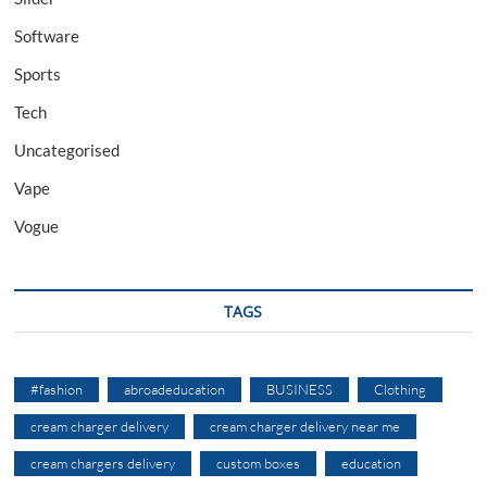
Software
Sports
Tech
Uncategorised
Vape
Vogue
TAGS
#fashion
abroadeducation
BUSINESS
Clothing
cream charger delivery
cream charger delivery near me
cream chargers delivery
custom boxes
education