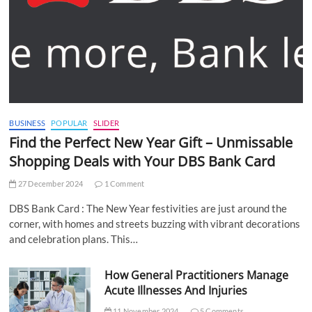
BUSINESS
POPULAR
SLIDER
Find the Perfect New Year Gift – Unmissable
Shopping Deals with Your DBS Bank Card
27 December 2024
1 Comment
DBS Bank Card : The New Year festivities are just around the
corner, with homes and streets buzzing with vibrant decorations
and celebration plans. This…
How General Practitioners Manage
Acute Illnesses And Injuries
11 November 2024
5 Comments