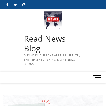
Skip
Facebook
Twitter
Instagram
to
content
Read News
Blog
BUSINESS, CURRENT AFFAIRS, HEALTH,
ENTREPRENEURSHIP & MORE NEWS
BLOGS
M
e
n
u
B
u