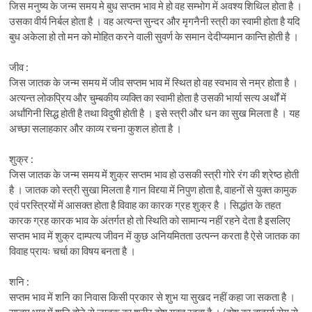
जिस मनुष्य के जन्म समय मे बुध सप्तम भाव मे हो वह सम्भोग में अवश्य शिथिल होता है ।
उसका वीर्य निर्बल होता है । वह अत्यन्त सुन्दर और मृगनैनी स्त्री का स्वामी होता है यदि
बुध अकेला हो तो मन को मोहित करने वाली सुवर्ण के समान देदीप्यमान कान्ति होती है ।
जीव :
जिस जातक के जन्म समय में जीव सप्तम भाव में स्थित हो वह स्वभाव से नम्र होता है ।
अत्यन्त लोकप्रिय और चुम्बकीय व्यक्ति का स्वामी होता है उसकी भार्या सत्य अर्थों में
अर्धांगिनी सिद्ध होती है तथा विदुषी होती है । इसे स्त्री और धन का सुख मिलता है । यह
अच्छा सलाहकार और काव्य रचना कुशल होता है ।
शुक्र :
जिस जातक के जन्म समय में शुक्र सप्तम भाव हो उसकी स्त्री गोरे रंग की श्रेष्ठ होती
है । जातक को स्त्री सुखा मिलता है गान विद्द्या में निपुण होता है, वाहनों से युक्त कामुक
एवं परस्त्रियों में आसक्त होता है विवाह का कारक ग्रह शुक्र है । सिद्धांत के तहत
कारक ग्रह कारक भाव के अंतर्गत हो तो स्थिति को सामान्य नहीं रहने देता है इसलिए
सप्तम भाव में शुक्र दाम्पत्य जीवन में कुछ अनियमितता उत्पन्न करता है ऐसे जातक का
विवाह प्रायः चर्चा का विषय बनता है ।
शनि :
सप्तम भाव में शनि का निवास किसी प्रकार से शुभ या सुखद नहीं कहा जा सकता है ।
सप्तम भाव में शनि होने से जातक का शरीर दोष युक्त रहता है । (दोष का तात्पर्य रोग से