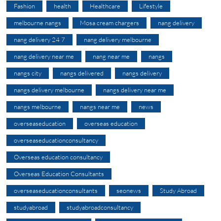
Fashion
health
Healthcare
Lifestyle
melbourne nangs
Mosa cream chargers
nang delivery
nang delivery 24 7
nang delivery melbourne
nang delivery near me
nang near me
nangs
nangs city
nangs delivered
nangs delivery
nangs delivery melbourne
nangs delivery near me
nangs melbourne
nangs near me
news
overseaseducation
overseas education
overseaseducationconsultancy
Overseas education consultancy
Overseas Education Consultants
overseaseducationconsultants
seonews
Study Abroad
studyabroad
studyabroadconsultancy