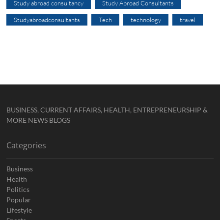
Study abroad consultancy
Study Abroad Consultants
Studyabroadconsultants
Tech
technology
travel
BUSINESS, CURRENT AFFAIRS, HEALTH, ENTREPRENEURSHIP &
MORE NEWS BLOGS
Categories
Business
Health
Politics
Popular
Lifestyle