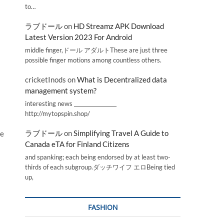
to…
ラブドール
on
HD Streamz APK Download
Latest Version 2023 For Android
middle finger,ドール アダルトThese are just three
possible finger motions among countless others.
cricketInods
on
What is Decentralized data
management system?
interesting news _________________
http://mytopspin.shop/
ラブドール
on
Simplifying Travel A Guide to
ze
Canada eTA for Finland Citizens
and spanking; each being endorsed by at least two-
thirds of each subgroup.ダッチワイフ エロBeing tied
up,
FASHION