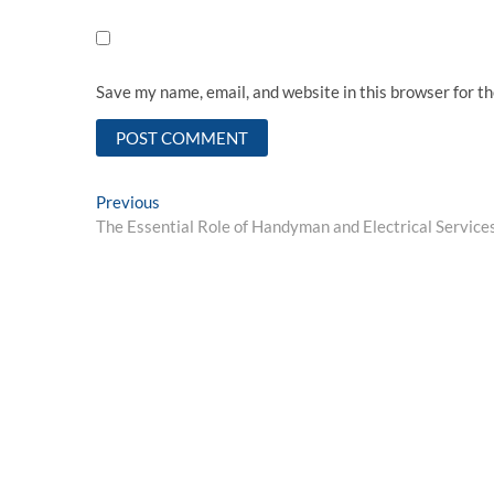
Save my name, email, and website in this browser for t
Post
Previous
Previous
post:
The Essential Role of Handyman and Electrical Servic
navigation