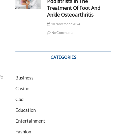
Podiatrists In The
Treatment Of Foot And
Ankle Osteoarthritis
10 November 2024
No Comments
CATEGORIES
fe
Business
Casino
Cbd
Education
Entertainment
Fashion