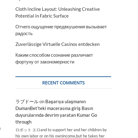
Cloth Incline Layout: Unleashing Creative
Potential in Fabric Surface
Отчего ощущение предвкушения вызывает
радость
Zuverlässige Virtuelle Casinos entdecken
Каким способом сознание различает
фортуну от закономерности
RECENT COMMENTS
ラブドール
on
Başarıya ulaşmanın
DumanBet’teki macerasına giriş Basın
duyurularında devrim yaratan Kumar Go
through
s
ロボット エロand to support her and her children by
his own labor or on his ownincome,but he takes her