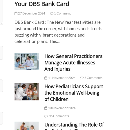
Your DBS Bank Card
27 December 2024
1 Comment
DBS Bank Card : The New Year festivities are
just around the corner, with homes and streets
buzzing with vibrant decorations and
celebration plans. This…
How General Practitioners
Manage Acute Illnesses
And Injuries
11 November 2024
5 Comments
How Pediatricians Support
the Emotional Well-being
of Children
10 November 2024
No Comments
Understanding The Role Of