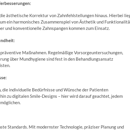
 Verbesserungen:
die ästhetische Korrektur von Zahnfehlstellungen hinaus. Hierbei lie
, um ein harmonisches Zusammenspiel von Ästhetik und Funktionalitä
ner und konventionelle Zahnspangen kommen zum Einsatz.
undheit:
uf präventive Maßnahmen. Regelmäßige Vorsorgeuntersuchungen,
ärung über Mundhygiene sind fest in den Behandlungsansatz
isten.
sse:
n, die individuelle Bedürfnisse und Wünsche der Patienten
hin zu digitalen Smile-Designs – hier wird darauf geachtet, jedem
rmöglichen.
hste Standards. Mit modernster Technologie, präziser Planung und