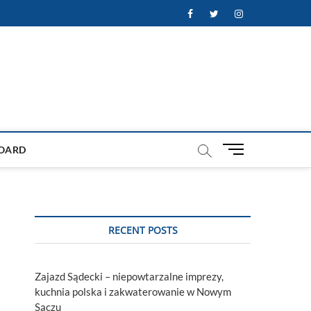
Facebook
Twitter
Instagram
M
OARD
e
n
u
B
u
RECENT POSTS
t
t
o
Zajazd Sądecki – niepowtarzalne imprezy,
n
kuchnia polska i zakwaterowanie w Nowym
Sączu