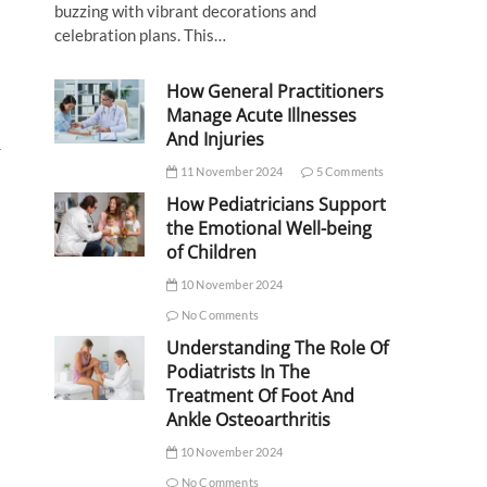
buzzing with vibrant decorations and
celebration plans. This…
How General Practitioners
Manage Acute Illnesses
And Injuries
r
11 November 2024
5 Comments
How Pediatricians Support
the Emotional Well-being
of Children
10 November 2024
No Comments
Understanding The Role Of
Podiatrists In The
Treatment Of Foot And
Ankle Osteoarthritis
10 November 2024
No Comments