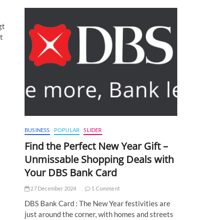
gt
t
BUSINESS
POPULAR
SLIDER
Find the Perfect New Year Gift –
Unmissable Shopping Deals with
Your DBS Bank Card
27 December 2024
1 Comment
DBS Bank Card : The New Year festivities are
just around the corner, with homes and streets