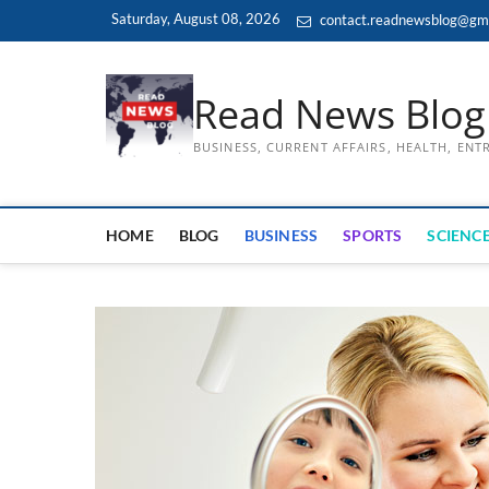
Skip
Saturday, August 08, 2026
contact.readnewsblog@gm
to
content
Read News Blog
BUSINESS, CURRENT AFFAIRS, HEALTH, EN
HOME
BLOG
BUSINESS
SPORTS
SCIENCE