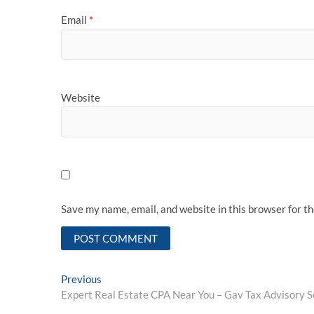
Email
*
Website
Save my name, email, and website in this browser for t
Post
Previous
Previous
post:
Expert Real Estate CPA Near You – Gav Tax Advisory S
navigation