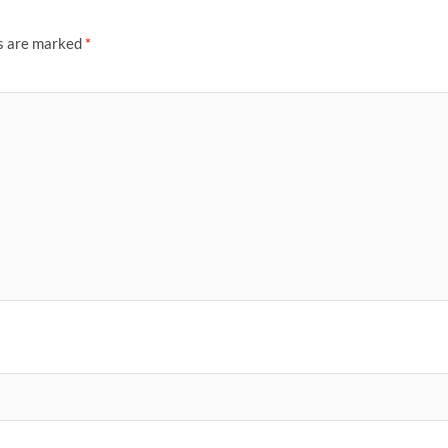
ds are marked
*