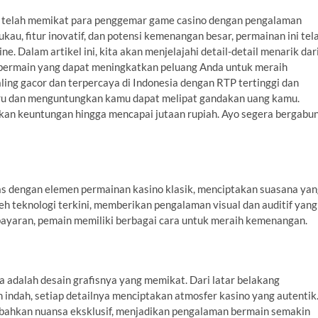
ay, telah memikat para penggemar game casino dengan pengalaman
au, fitur inovatif, dan potensi kemenangan besar, permainan ini tel
ne. Dalam artikel ini, kita akan menjelajahi detail-detail menarik dar
i bermain yang dapat meningkatkan peluang Anda untuk meraih
aling gacor dan terpercaya di Indonesia dengan RTP tertinggi dan
u dan menguntungkan kamu dapat melipat gandakan uang kamu.
an keuntungan hingga mencapai jutaan rupiah. Ayo segera bergabu
 dengan elemen permainan kasino klasik, menciptakan suasana yan
h teknologi terkini, memberikan pengalaman visual dan auditif yang
ayaran, pemain memiliki berbagai cara untuk meraih kemenangan.
adalah desain grafisnya yang memikat. Dari latar belakang
 indah, setiap detailnya menciptakan atmosfer kasino yang autentik
mbahkan nuansa eksklusif, menjadikan pengalaman bermain semakin