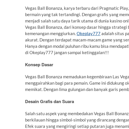
Vegas Ball Bonanza, karya terbaru dari Pragmatic Pl
bermain yang tak tertandingi. Dengan grafis yang memuk
menjadi salah satu daya tarik utama di dunia kasino onli
Vegas Ball Bonanza, dari konsep dasar hingga strateg
kemenangan menggiurkan.
Okeplay777
adalah situs p
akurat. Dengan terdapat macam-macam game yang ser
Hanya dengan modal puluhan ribu kamu bisa mendapatk
di Okeplay777 jangan sampai ketinggalan!!!
Konsep Dasar
Vegas Ball Bonanza memadukan kegembiraan Las Vegas
menggairahkan bagi para pemain. Game ini didukung ole
memikat. Dengan lima gulungan dan banyak garis pemb
Desain Grafis dan Suara
Salah satu aspek yang membedakan Vegas Ball Bonanza 
berkilauan hingga simbol-simbol yang dirancang dengan
Efek suara yang mengiringi setiap putaran juga mena