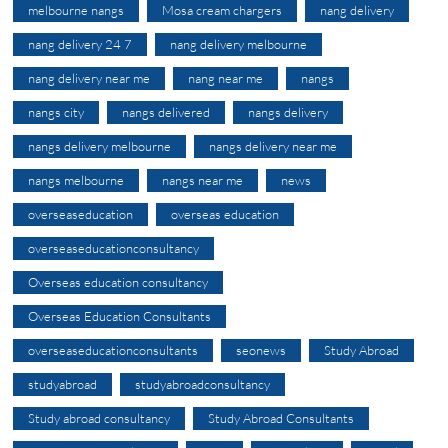
melbourne nangs
Mosa cream chargers
nang delivery
nang delivery 24 7
nang delivery melbourne
nang delivery near me
nang near me
nangs
nangs city
nangs delivered
nangs delivery
nangs delivery melbourne
nangs delivery near me
nangs melbourne
nangs near me
news
overseaseducation
overseas education
overseaseducationconsultancy
Overseas education consultancy
Overseas Education Consultants
overseaseducationconsultants
seonews
Study Abroad
studyabroad
studyabroadconsultancy
Study abroad consultancy
Study Abroad Consultants