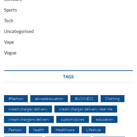
Sports
Tech
Uncategorised
Vape
Vogue
TAGS
#fashion
abroadeducation
BUSINESS
Clothing
cream charger delivery
cream charger delivery near me
cream chargers delivery
custom boxes
education
Fashion
health
Healthcare
Lifestyle