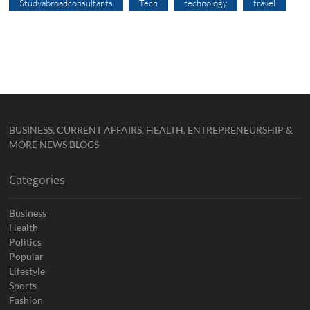
Studyabroadconsultants
Tech
technology
travel
BUSINESS, CURRENT AFFAIRS, HEALTH, ENTREPRENEURSHIP &
MORE NEWS BLOGS
Categories
Business
Health
Politics
Popular
Lifestyle
Sports
Fashion