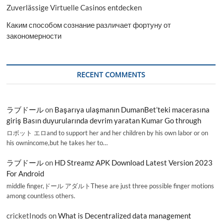
Zuverlässige Virtuelle Casinos entdecken
Каким способом сознание различает фортуну от
закономерности
RECENT COMMENTS
ラブドール
on
Başarıya ulaşmanın DumanBet’teki macerasına
giriş Basın duyurularında devrim yaratan Kumar Go through
ロボット エロand to support her and her children by his own labor or on
his ownincome,but he takes her to…
ラブドール
on
HD Streamz APK Download Latest Version 2023
For Android
middle finger,ドール アダルトThese are just three possible finger motions
among countless others.
cricketInods
on
What is Decentralized data management