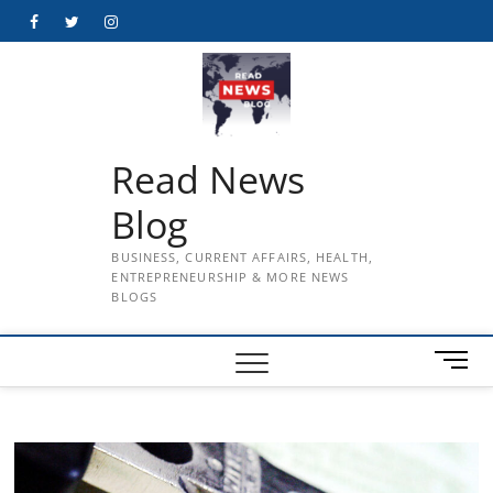
Skip
Facebook
Twitter
Instagram
to
content
Read News
Blog
BUSINESS, CURRENT AFFAIRS, HEALTH,
ENTREPRENEURSHIP & MORE NEWS
BLOGS
M
e
n
u
B
u