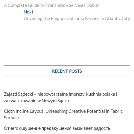
post:
A Complete Guide to Translation Services Dublin
navigation
Next
Next
post:
Unveiling the Elegance of Limo Service in Atlantic City
RECENT POSTS
Zajazd Sądecki – niepowtarzalne imprezy, kuchnia polska i
zakwaterowanie w Nowym Sączu
Cloth Incline Layout: Unleashing Creative Potential in Fabric
Surface
Отчего ощущение предвкушения вызывает радость