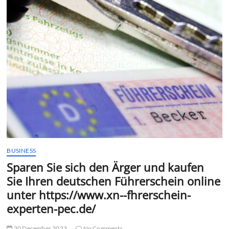
t
t
o
n
BUSINESS
Sparen Sie sich den Ärger und kaufen
Sie Ihren deutschen Führerschein online
unter https://www.xn--fhrerschein-
experten-pec.de/
20 December 2023
No Comments