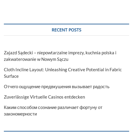
RECENT POSTS
Zajazd Sądecki – niepowtarzalne imprezy, kuchnia polska i
zakwaterowanie w Nowym Sączu
Cloth Incline Layout: Unleashing Creative Potential in Fabric
Surface
Отчего ощущение предвкушения вызывает радость
Zuverlässige Virtuelle Casinos entdecken
Каким способом сознание различает фортуну от
закономерности