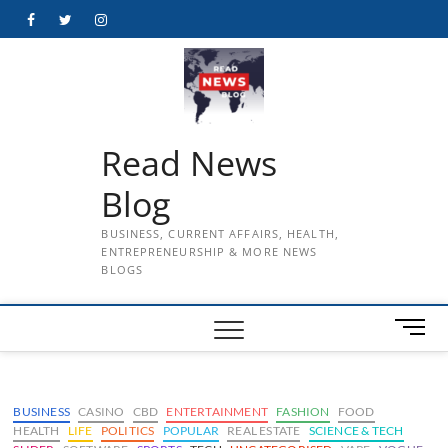
Skip
Facebook
Twitter
Instagram
to
content
Read News
Blog
BUSINESS, CURRENT AFFAIRS, HEALTH,
ENTREPRENEURSHIP & MORE NEWS
BLOGS
M
e
n
u
BUSINESS
CASINO
CBD
ENTERTAINMENT
FASHION
FOOD
B
HEALTH
LIFE
POLITICS
POPULAR
REAL ESTATE
SCIENCE & TECH
u