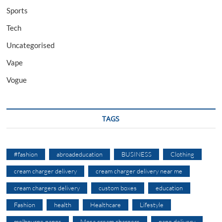
Sports
Tech
Uncategorised
Vape
Vogue
TAGS
#fashion
abroadeducation
BUSINESS
Clothing
cream charger delivery
cream charger delivery near me
cream chargers delivery
custom boxes
education
Fashion
health
Healthcare
Lifestyle
melbourne nangs
Mosa cream chargers
nang delivery