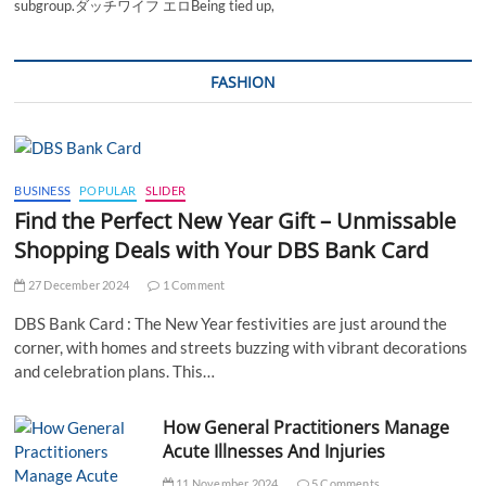
subgroup.ダッチワイフ エロBeing tied up,
FASHION
BUSINESS
POPULAR
SLIDER
Find the Perfect New Year Gift – Unmissable
Shopping Deals with Your DBS Bank Card
27 December 2024
1 Comment
DBS Bank Card : The New Year festivities are just around the
corner, with homes and streets buzzing with vibrant decorations
and celebration plans. This…
How General Practitioners Manage
Acute Illnesses And Injuries
11 November 2024
5 Comments