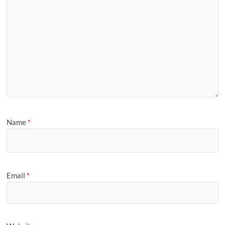
Name
*
Email
*