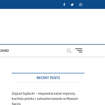
Facebook
Twitter
Instagram
M
OARD
e
n
u
B
u
RECENT POSTS
t
t
o
Zajazd Sądecki – niepowtarzalne imprezy,
n
kuchnia polska i zakwaterowanie w Nowym
Sączu