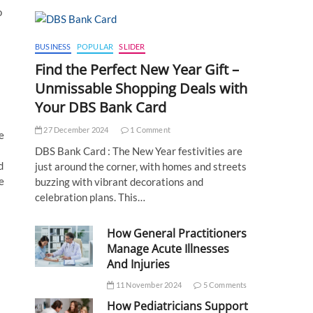
o
BUSINESS
POPULAR
SLIDER
Find the Perfect New Year Gift –
Unmissable Shopping Deals with
Your DBS Bank Card
27 December 2024
1 Comment
e
DBS Bank Card : The New Year festivities are
d
just around the corner, with homes and streets
e
buzzing with vibrant decorations and
celebration plans. This…
How General Practitioners
Manage Acute Illnesses
And Injuries
11 November 2024
5 Comments
How Pediatricians Support