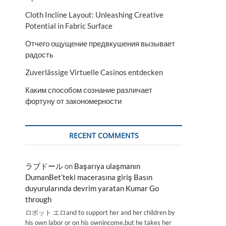
Cloth Incline Layout: Unleashing Creative
Potential in Fabric Surface
Отчего ощущение предвкушения вызывает
радость
Zuverlässige Virtuelle Casinos entdecken
Каким способом сознание различает
фортуну от закономерности
RECENT COMMENTS
ラブドール
on
Başarıya ulaşmanın
DumanBet’teki macerasına giriş Basın
duyurularında devrim yaratan Kumar Go
through
ロボット エロand to support her and her children by
his own labor or on his ownincome,but he takes her