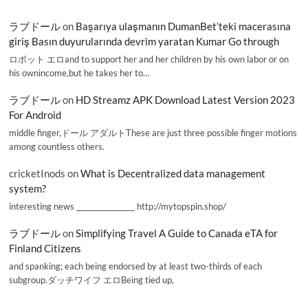
ラブドール
on
Başarıya ulaşmanın DumanBet’teki macerasına
giriş Basın duyurularında devrim yaratan Kumar Go through
ロボット エロand to support her and her children by his own labor or on
his ownincome,but he takes her to…
ラブドール
on
HD Streamz APK Download Latest Version 2023
For Android
middle finger,ドール アダルトThese are just three possible finger motions
among countless others.
cricketInods
on
What is Decentralized data management
system?
interesting news _________________ http://mytopspin.shop/
ラブドール
on
Simplifying Travel A Guide to Canada eTA for
Finland Citizens
and spanking; each being endorsed by at least two-thirds of each
subgroup.ダッチワイフ エロBeing tied up,