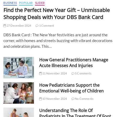
BUSINESS
POPULAR
SLIDER
Find the Perfect New Year Gift – Unmissable
Shopping Deals with Your DBS Bank Card
27 December 2024
1 Comment
DBS Bank Card : The New Year festivities are just around the
corner, with homes and streets buzzing with vibrant decorations
and celebration plans. This…
How General Practitioners Manage
Acute Illnesses And Injuries
11 November 2024
5 Comments
How Pediatricians Support the
Emotional Well-being of Children
10 November 2024
No Comments
Understanding The Role Of
Podiatrists In The Treatment Of Foot