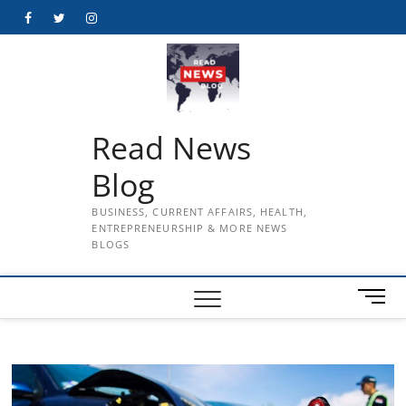
Skip
Facebook
Twitter
Instagram
to
content
Read News
Blog
BUSINESS, CURRENT AFFAIRS, HEALTH,
ENTREPRENEURSHIP & MORE NEWS
BLOGS
M
e
n
u
B
u