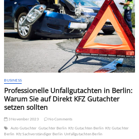
t
t
o
n
BUSINESS
Professionelle Unfallgutachten in Berlin:
Warum Sie auf Direkt KFZ Gutachter
setzen sollten
3 November 2023
No Comments
Auto Gutachter
Gutachter Berlin
Kfz Gutachten Berlin
Kfz Gutachter
Berlin
Kfz Sachverständiger Berlin
Unfallgutachten Berlin