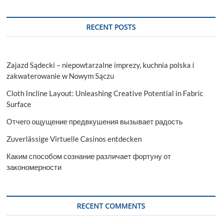
RECENT POSTS
Zajazd Sądecki – niepowtarzalne imprezy, kuchnia polska i
zakwaterowanie w Nowym Sączu
Cloth Incline Layout: Unleashing Creative Potential in Fabric
Surface
Отчего ощущение предвкушения вызывает радость
Zuverlässige Virtuelle Casinos entdecken
Каким способом сознание различает фортуну от
закономерности
RECENT COMMENTS