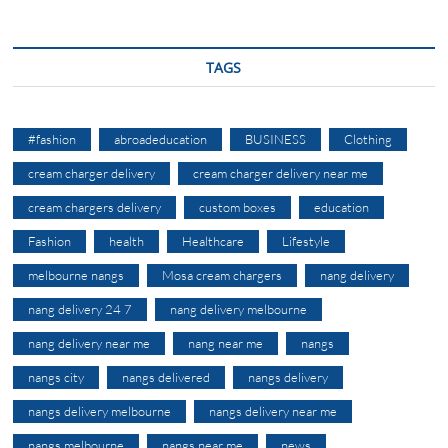
TAGS
#fashion
abroadeducation
BUSINESS
Clothing
cream charger delivery
cream charger delivery near me
cream chargers delivery
custom boxes
education
Fashion
health
Healthcare
Lifestyle
melbourne nangs
Mosa cream chargers
nang delivery
nang delivery 24 7
nang delivery melbourne
nang delivery near me
nang near me
nangs
nangs city
nangs delivered
nangs delivery
nangs delivery melbourne
nangs delivery near me
nangs melbourne
nangs near me
news