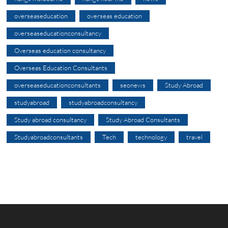
overseaseducation
overseas education
overseaseducationconsultancy
Overseas education consultancy
Overseas Education Consultants
overseaseducationconsultants
seonews
Study Abroad
studyabroad
studyabroadconsultancy
Study abroad consultancy
Study Abroad Consultants
Studyabroadconsultants
Tech
technology
travel