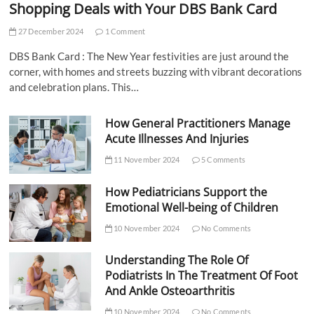
Shopping Deals with Your DBS Bank Card
27 December 2024
1 Comment
DBS Bank Card : The New Year festivities are just around the
corner, with homes and streets buzzing with vibrant decorations
and celebration plans. This…
How General Practitioners Manage
Acute Illnesses And Injuries
11 November 2024
5 Comments
How Pediatricians Support the
Emotional Well-being of Children
10 November 2024
No Comments
Understanding The Role Of
Podiatrists In The Treatment Of Foot
And Ankle Osteoarthritis
10 November 2024
No Comments