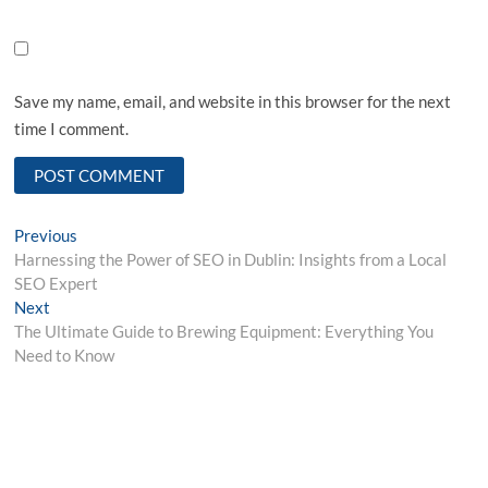
Save my name, email, and website in this browser for the next
time I comment.
Post
Previous
Previous
post:
Harnessing the Power of SEO in Dublin: Insights from a Local
navigation
SEO Expert
Next
Next
post:
The Ultimate Guide to Brewing Equipment: Everything You
Need to Know