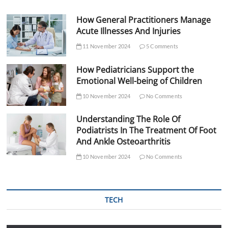
How General Practitioners Manage
Acute Illnesses And Injuries
11 November 2024
5 Comments
How Pediatricians Support the
Emotional Well-being of Children
10 November 2024
No Comments
Understanding The Role Of
Podiatrists In The Treatment Of Foot
And Ankle Osteoarthritis
10 November 2024
No Comments
TECH