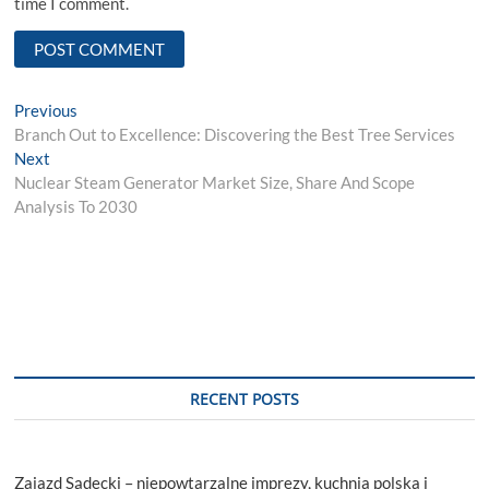
time I comment.
Post
Previous
Previous
post:
Branch Out to Excellence: Discovering the Best Tree Services
navigation
Next
Next
post:
Nuclear Steam Generator Market Size, Share And Scope
Analysis To 2030
RECENT POSTS
Zajazd Sądecki – niepowtarzalne imprezy, kuchnia polska i