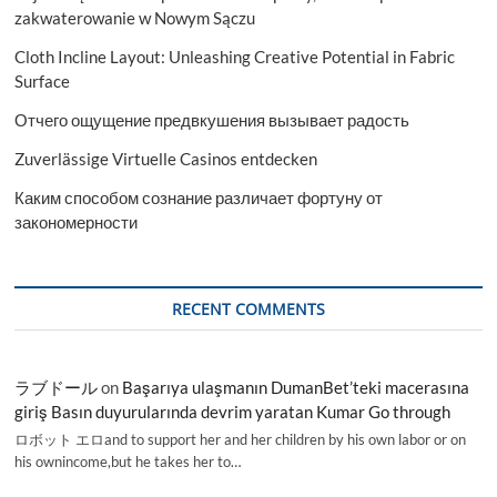
zakwaterowanie w Nowym Sączu
Cloth Incline Layout: Unleashing Creative Potential in Fabric
Surface
Отчего ощущение предвкушения вызывает радость
Zuverlässige Virtuelle Casinos entdecken
Каким способом сознание различает фортуну от
закономерности
RECENT COMMENTS
ラブドール
on
Başarıya ulaşmanın DumanBet’teki macerasına
giriş Basın duyurularında devrim yaratan Kumar Go through
ロボット エロand to support her and her children by his own labor or on
his ownincome,but he takes her to…