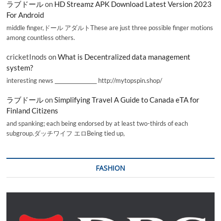
ラブドール
on
HD Streamz APK Download Latest Version 2023
For Android
middle finger,ドール アダルトThese are just three possible finger motions
among countless others.
cricketInods
on
What is Decentralized data management
system?
interesting news _________________ http://mytopspin.shop/
ラブドール
on
Simplifying Travel A Guide to Canada eTA for
Finland Citizens
and spanking; each being endorsed by at least two-thirds of each
subgroup.ダッチワイフ エロBeing tied up,
FASHION