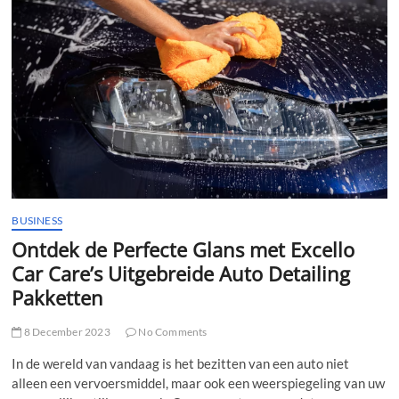
t
t
o
n
BUSINESS
Ontdek de Perfecte Glans met Excello
Car Care’s Uitgebreide Auto Detailing
Pakketten
8 December 2023
No Comments
In de wereld van vandaag is het bezitten van een auto niet
alleen een vervoersmiddel, maar ook een weerspiegeling van uw