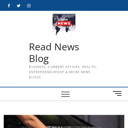
Skip
Facebook
Twitter
Instagram
to
content
Read News
Blog
BUSINESS, CURRENT AFFAIRS, HEALTH,
ENTREPRENEURSHIP & MORE NEWS
BLOGS
M
e
n
u
B
u