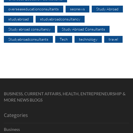
overseaseducationconsultants
seonews
Study Abroad
studyabroad
studyabroadconsultancy
Study abroad consultancy
Study Abroad Consultants
Studyabroadconsultants
Tech
technology
travel
BUSINESS, CURRENT AFFAIRS, HEALTH, ENTREPRENEURSHIP &
MORE NEWS BLOGS
Categories
Business