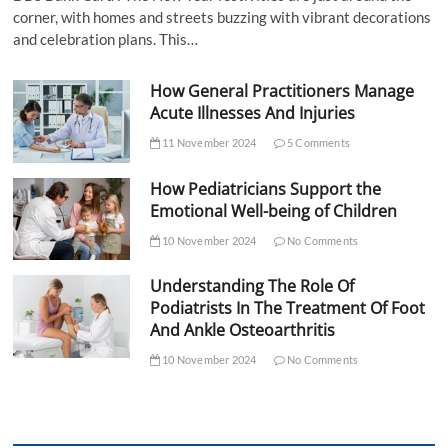
corner, with homes and streets buzzing with vibrant decorations
and celebration plans. This…
How General Practitioners Manage
Acute Illnesses And Injuries
11 November 2024
5 Comments
How Pediatricians Support the
Emotional Well-being of Children
10 November 2024
No Comments
Understanding The Role Of
Podiatrists In The Treatment Of Foot
And Ankle Osteoarthritis
10 November 2024
No Comments