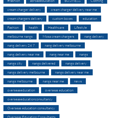
#fashion
abroadeducation
BUSINESS
Clothing
cream charger delivery
cream charger delivery near me
cream chargers delivery
custom boxes
education
Fashion
health
Healthcare
Lifestyle
melbourne nangs
Mosa cream chargers
nang delivery
nang delivery 24 7
nang delivery melbourne
nang delivery near me
nang near me
nangs
nangs city
nangs delivered
nangs delivery
nangs delivery melbourne
nangs delivery near me
nangs melbourne
nangs near me
news
overseaseducation
overseas education
overseaseducationconsultancy
Overseas education consultancy
Overseas Education Consultants