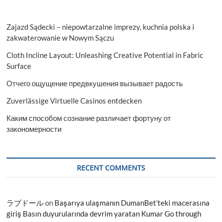
Zajazd Sądecki – niepowtarzalne imprezy, kuchnia polska i
zakwaterowanie w Nowym Sączu
Cloth Incline Layout: Unleashing Creative Potential in Fabric
Surface
Отчего ощущение предвкушения вызывает радость
Zuverlässige Virtuelle Casinos entdecken
Каким способом сознание различает фортуну от
закономерности
RECENT COMMENTS
ラブドール
on
Başarıya ulaşmanın DumanBet’teki macerasına
giriş Basın duyurularında devrim yaratan Kumar Go through