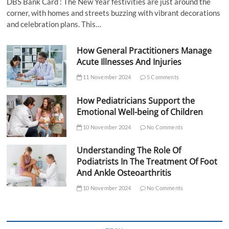
DBS Bank Card : The New Year festivities are just around the
corner, with homes and streets buzzing with vibrant decorations
and celebration plans. This…
How General Practitioners Manage
Acute Illnesses And Injuries
11 November 2024
5 Comments
How Pediatricians Support the
Emotional Well-being of Children
10 November 2024
No Comments
Understanding The Role Of
Podiatrists In The Treatment Of Foot
And Ankle Osteoarthritis
10 November 2024
No Comments