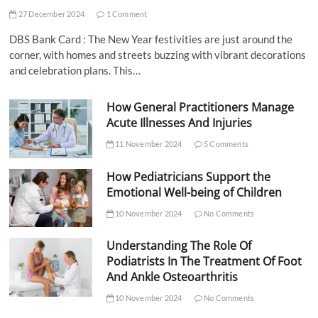
27 December 2024
1 Comment
DBS Bank Card : The New Year festivities are just around the
corner, with homes and streets buzzing with vibrant decorations
and celebration plans. This…
How General Practitioners Manage
Acute Illnesses And Injuries
11 November 2024
5 Comments
How Pediatricians Support the
Emotional Well-being of Children
10 November 2024
No Comments
Understanding The Role Of
Podiatrists In The Treatment Of Foot
And Ankle Osteoarthritis
10 November 2024
No Comments