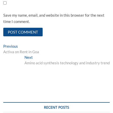
Save my name, email, and website in this browser for the next
time I comment.
Post
Previous
Previous
post:
Activa on Rent in Goa
navigation
Next
Next
post:
Amino acid synthesis technology and industry trend
RECENT POSTS