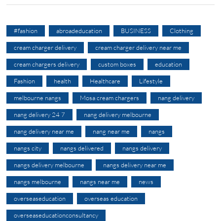
#fashion
abroadeducation
BUSINESS
Clothing
cream charger delivery
cream charger delivery near me
cream chargers delivery
custom boxes
education
Fashion
health
Healthcare
Lifestyle
melbourne nangs
Mosa cream chargers
nang delivery
nang delivery 24 7
nang delivery melbourne
nang delivery near me
nang near me
nangs
nangs city
nangs delivered
nangs delivery
nangs delivery melbourne
nangs delivery near me
nangs melbourne
nangs near me
news
overseaseducation
overseas education
overseaseducationconsultancy