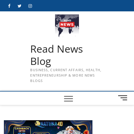
Skip
Facebook
Twitter
Instagram
to
content
Read News
Blog
BUSINESS, CURRENT AFFAIRS, HEALTH,
ENTREPRENEURSHIP & MORE NEWS
BLOGS
M
e
n
u
B
u