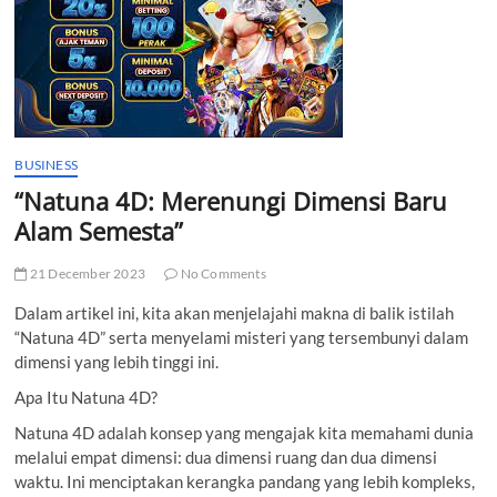
t
t
o
n
BUSINESS
“Natuna 4D: Merenungi Dimensi Baru
Alam Semesta”
21 December 2023
No Comments
Dalam artikel ini, kita akan menjelajahi makna di balik istilah
“Natuna 4D” serta menyelami misteri yang tersembunyi dalam
dimensi yang lebih tinggi ini.
Apa Itu Natuna 4D?
Natuna 4D adalah konsep yang mengajak kita memahami dunia
melalui empat dimensi: dua dimensi ruang dan dua dimensi
waktu. Ini menciptakan kerangka pandang yang lebih kompleks,