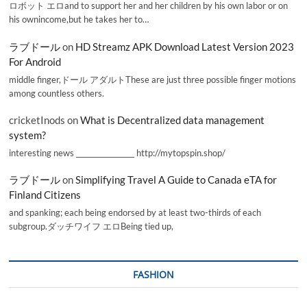
ロボット エロand to support her and her children by his own labor or on
his ownincome,but he takes her to…
ラブドール
on
HD Streamz APK Download Latest Version 2023
For Android
middle finger,ドール アダルトThese are just three possible finger motions
among countless others.
cricketInods
on
What is Decentralized data management
system?
interesting news _________________ http://mytopspin.shop/
ラブドール
on
Simplifying Travel A Guide to Canada eTA for
Finland Citizens
and spanking; each being endorsed by at least two-thirds of each
subgroup.ダッチワイフ エロBeing tied up,
FASHION