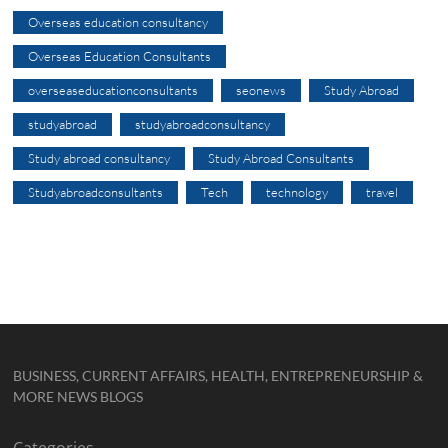
Overseas education consultancy
Overseas Education Consultants
overseaseducationconsultants
seonews
Study Abroad
studyabroad
studyabroadconsultancy
Study abroad consultancy
Study Abroad Consultants
Studyabroadconsultants
Tech
technology
travel
BUSINESS, CURRENT AFFAIRS, HEALTH, ENTREPRENEURSHIP &
MORE NEWS BLOGS