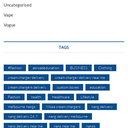
Uncategorised
Vape
Vogue
TAGS
#fashion
abroadeducation
BUSINESS
Clothing
cream charger delivery
cream charger delivery near me
cream chargers delivery
custom boxes
education
Fashion
health
Healthcare
Lifestyle
melbourne nangs
Mosa cream chargers
nang delivery
nang delivery 24 7
nang delivery melbourne
nang delivery near me
nang near me
nangs