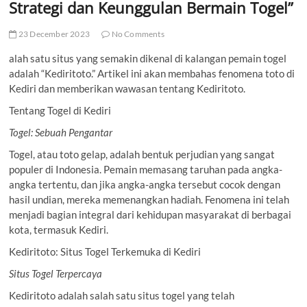
Strategi dan Keunggulan Bermain Togel”
23 December 2023
No Comments
alah satu situs yang semakin dikenal di kalangan pemain togel
adalah “Kediritoto.” Artikel ini akan membahas fenomena toto di
Kediri dan memberikan wawasan tentang Kediritoto.
Tentang Togel di Kediri
Togel: Sebuah Pengantar
Togel, atau toto gelap, adalah bentuk perjudian yang sangat
populer di Indonesia. Pemain memasang taruhan pada angka-
angka tertentu, dan jika angka-angka tersebut cocok dengan
hasil undian, mereka memenangkan hadiah. Fenomena ini telah
menjadi bagian integral dari kehidupan masyarakat di berbagai
kota, termasuk Kediri.
Kediritoto: Situs Togel Terkemuka di Kediri
Situs Togel Terpercaya
Kediritoto adalah salah satu situs togel yang telah