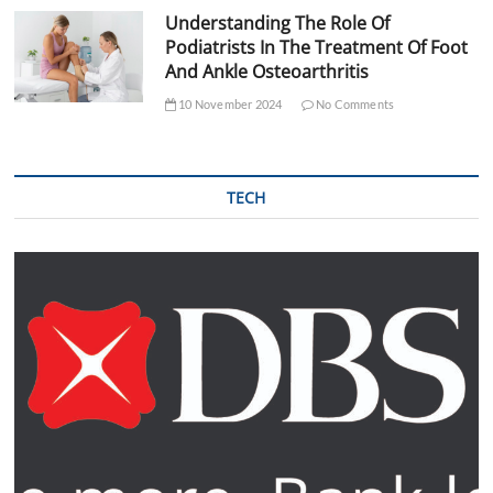
Understanding The Role Of
Podiatrists In The Treatment Of Foot
And Ankle Osteoarthritis
10 November 2024
No Comments
TECH