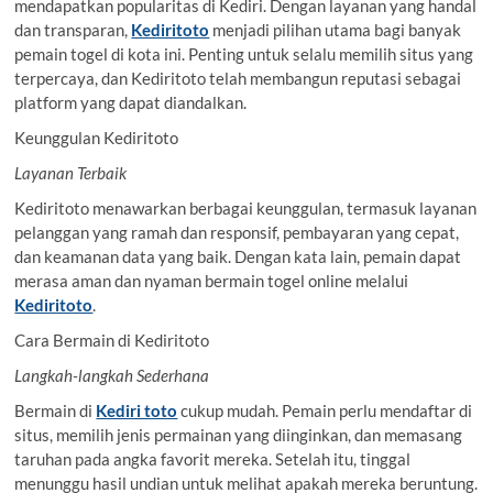
mendapatkan popularitas di Kediri. Dengan layanan yang handal
dan transparan,
Kediritoto
menjadi pilihan utama bagi banyak
pemain togel di kota ini. Penting untuk selalu memilih situs yang
terpercaya, dan Kediritoto telah membangun reputasi sebagai
platform yang dapat diandalkan.
Keunggulan Kediritoto
Layanan Terbaik
Kediritoto menawarkan berbagai keunggulan, termasuk layanan
pelanggan yang ramah dan responsif, pembayaran yang cepat,
dan keamanan data yang baik. Dengan kata lain, pemain dapat
merasa aman dan nyaman bermain togel online melalui
Kediritoto
.
Cara Bermain di Kediritoto
Langkah-langkah Sederhana
Bermain di
Kediri toto
cukup mudah. Pemain perlu mendaftar di
situs, memilih jenis permainan yang diinginkan, dan memasang
taruhan pada angka favorit mereka. Setelah itu, tinggal
menunggu hasil undian untuk melihat apakah mereka beruntung.