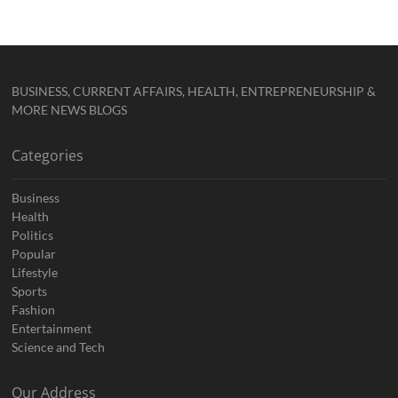
BUSINESS, CURRENT AFFAIRS, HEALTH, ENTREPRENEURSHIP &
MORE NEWS BLOGS
Categories
Business
Health
Politics
Popular
Lifestyle
Sports
Fashion
Entertainment
Science and Tech
Our Address