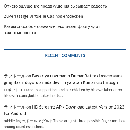
Отчего ощущение предвкушения вызывает радость
Zuverlässige Virtuelle Casinos entdecken
Каким способом сознание различает фортуну от
закономерности
RECENT COMMENTS
ラブドール
on
Başarıya ulaşmanın DumanBet’teki macerasına
giriş Basın duyurularında devrim yaratan Kumar Go through
ロボット エロand to support her and her children by his own labor or on
his ownincome,but he takes her to…
ラブドール
on
HD Streamz APK Download Latest Version 2023
For Android
middle finger,ドール アダルトThese are just three possible finger motions
among countless others.