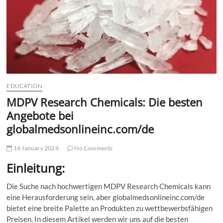
t
t
o
n
EDUCATION
MDPV Research Chemicals: Die besten
Angebote bei
globalmedsonlineinc.com/de
14 January 2024
No Comments
Einleitung:
Die Suche nach hochwertigen MDPV Research Chemicals kann
eine Herausforderung sein, aber globalmedsonlineinc.com/de
bietet eine breite Palette an Produkten zu wettbewerbsfähigen
Preisen. In diesem Artikel werden wir uns auf die besten