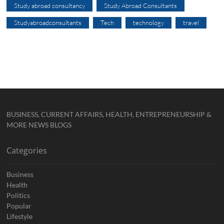
Study abroad consultancy
Study Abroad Consultants
Studyabroadconsultants
Tech
technology
travel
BUSINESS, CURRENT AFFAIRS, HEALTH, ENTREPRENEURSHIP &
MORE NEWS BLOGS
Categories
Business
Health
Politics
Popular
Lifestyle