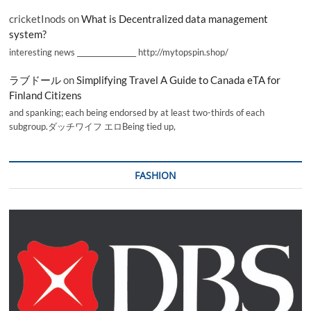
cricketInods
on
What is Decentralized data management
system?
interesting news _________________ http://mytopspin.shop/
ラブドール
on
Simplifying Travel A Guide to Canada eTA for
Finland Citizens
and spanking; each being endorsed by at least two-thirds of each
subgroup.ダッチワイフ エロBeing tied up,
FASHION