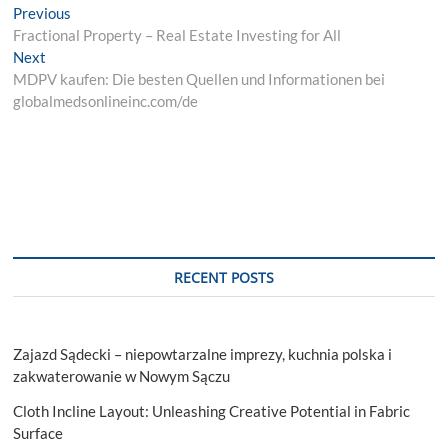
Post
Previous
Previous
post:
Fractional Property – Real Estate Investing for All
navigation
Next
Next
post:
MDPV kaufen: Die besten Quellen und Informationen bei
globalmedsonlineinc.com/de
RECENT POSTS
Zajazd Sądecki – niepowtarzalne imprezy, kuchnia polska i
zakwaterowanie w Nowym Sączu
Cloth Incline Layout: Unleashing Creative Potential in Fabric
Surface