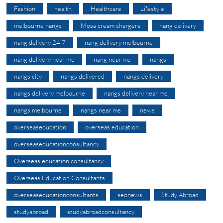
Fashion
health
Healthcare
Lifestyle
melbourne nangs
Mosa cream chargers
nang delivery
nang delivery 24 7
nang delivery melbourne
nang delivery near me
nang near me
nangs
nangs city
nangs delivered
nangs delivery
nangs delivery melbourne
nangs delivery near me
nangs melbourne
nangs near me
news
overseaseducation
overseas education
overseaseducationconsultancy
Overseas education consultancy
Overseas Education Consultants
overseaseducationconsultants
seonews
Study Abroad
studyabroad
studyabroadconsultancy