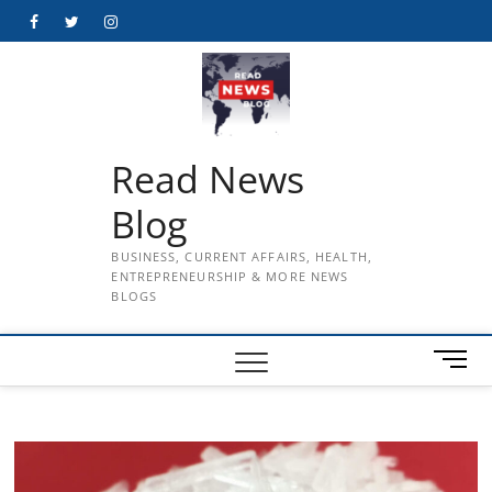
Skip
Facebook
Twitter
Instagram
to
content
Read News
Blog
BUSINESS, CURRENT AFFAIRS, HEALTH,
ENTREPRENEURSHIP & MORE NEWS
BLOGS
M
e
n
u
B
u