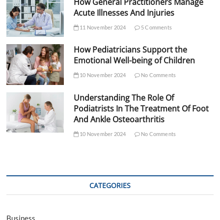
How General Practitioners Manage
Acute Illnesses And Injuries
11 November 2024
5 Comments
How Pediatricians Support the
Emotional Well-being of Children
10 November 2024
No Comments
Understanding The Role Of
Podiatrists In The Treatment Of Foot
And Ankle Osteoarthritis
10 November 2024
No Comments
CATEGORIES
Business