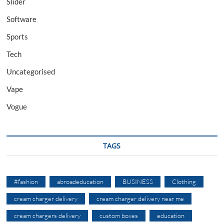
Slider
Software
Sports
Tech
Uncategorised
Vape
Vogue
TAGS
#fashion
abroadeducation
BUSINESS
Clothing
cream charger delivery
cream charger delivery near me
cream chargers delivery
custom boxes
education