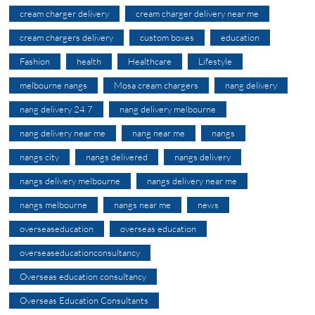
cream charger delivery
cream charger delivery near me
cream chargers delivery
custom boxes
education
Fashion
health
Healthcare
Lifestyle
melbourne nangs
Mosa cream chargers
nang delivery
nang delivery 24 7
nang delivery melbourne
nang delivery near me
nang near me
nangs
nangs city
nangs delivered
nangs delivery
nangs delivery melbourne
nangs delivery near me
nangs melbourne
nangs near me
news
overseaseducation
overseas education
overseaseducationconsultancy
Overseas education consultancy
Overseas Education Consultants