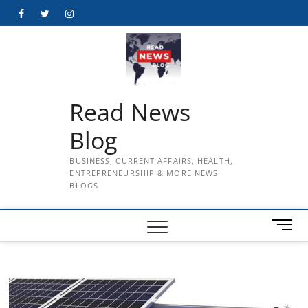
Skip
Facebook
Twitter
Instagram
to
content
Read News
Blog
BUSINESS, CURRENT AFFAIRS, HEALTH,
ENTREPRENEURSHIP & MORE NEWS
BLOGS
M
e
n
u
B
u