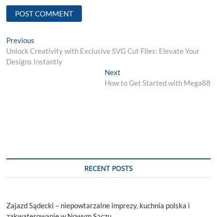
Post
Previous
Previous
post:
Unlock Creativity with Exclusive SVG Cut Files: Elevate Your
navigation
Designs Instantly
Next
Next
post:
How to Get Started with Mega88
RECENT POSTS
Zajazd Sądecki – niepowtarzalne imprezy, kuchnia polska i
zakwaterowanie w Nowym Sączu