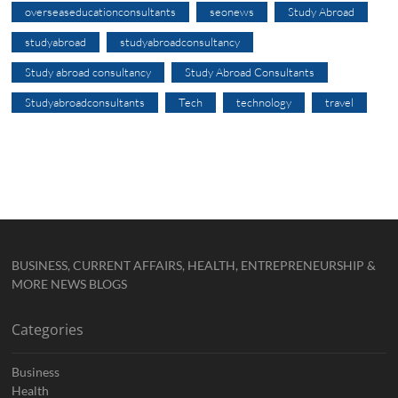
overseaseducationconsultants
seonews
Study Abroad
studyabroad
studyabroadconsultancy
Study abroad consultancy
Study Abroad Consultants
Studyabroadconsultants
Tech
technology
travel
BUSINESS, CURRENT AFFAIRS, HEALTH, ENTREPRENEURSHIP &
MORE NEWS BLOGS
Categories
Business
Health