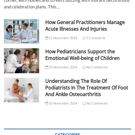
corner, with homes and streets buzzing with vibrant decorations
and celebration plans. This…
How General Practitioners Manage
Acute Illnesses And Injuries
11 November 2024
5 Comments
How Pediatricians Support the
Emotional Well-being of Children
10 November 2024
No Comments
Understanding The Role Of
Podiatrists In The Treatment Of Foot
And Ankle Osteoarthritis
10 November 2024
No Comments
CATEGORIES