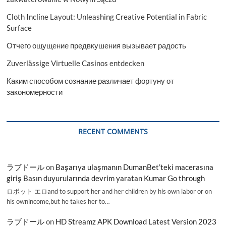
Cloth Incline Layout: Unleashing Creative Potential in Fabric
Surface
Отчего ощущение предвкушения вызывает радость
Zuverlässige Virtuelle Casinos entdecken
Каким способом сознание различает фортуну от
закономерности
RECENT COMMENTS
ラブドール
on
Başarıya ulaşmanın DumanBet’teki macerasına
giriş Basın duyurularında devrim yaratan Kumar Go through
ロボット エロand to support her and her children by his own labor or on
his ownincome,but he takes her to…
ラブドール
on
HD Streamz APK Download Latest Version 2023