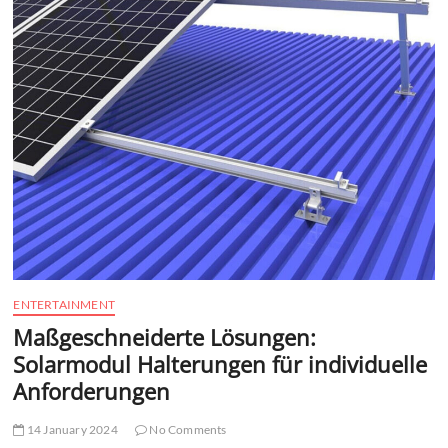
t
t
o
n
ENTERTAINMENT
Maßgeschneiderte Lösungen:
Solarmodul Halterungen für individuelle
Anforderungen
14 January 2024
No Comments