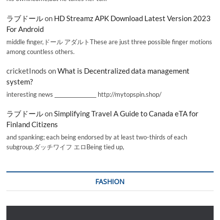
ラブドール
on
HD Streamz APK Download Latest Version 2023
For Android
middle finger,ドール アダルトThese are just three possible finger motions
among countless others.
cricketInods
on
What is Decentralized data management
system?
interesting news _________________ http://mytopspin.shop/
ラブドール
on
Simplifying Travel A Guide to Canada eTA for
Finland Citizens
and spanking; each being endorsed by at least two-thirds of each
subgroup.ダッチワイフ エロBeing tied up,
FASHION