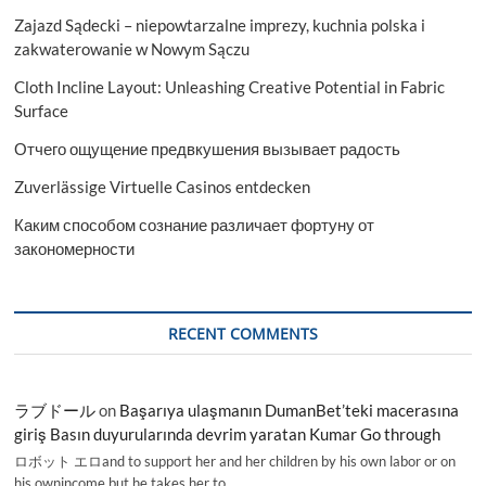
Zajazd Sądecki – niepowtarzalne imprezy, kuchnia polska i
zakwaterowanie w Nowym Sączu
Cloth Incline Layout: Unleashing Creative Potential in Fabric
Surface
Отчего ощущение предвкушения вызывает радость
Zuverlässige Virtuelle Casinos entdecken
Каким способом сознание различает фортуну от
закономерности
RECENT COMMENTS
ラブドール
on
Başarıya ulaşmanın DumanBet’teki macerasına
giriş Basın duyurularında devrim yaratan Kumar Go through
ロボット エロand to support her and her children by his own labor or on
his ownincome,but he takes her to…