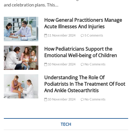
and celebration plans. This…
How General Practitioners Manage
Acute Illnesses And Injuries
11 November 2024
5 Comments
How Pediatricians Support the
Emotional Well-being of Children
10 November 2024
No Comments
Understanding The Role Of
Podiatrists In The Treatment Of Foot
And Ankle Osteoarthritis
10 November 2024
No Comments
TECH