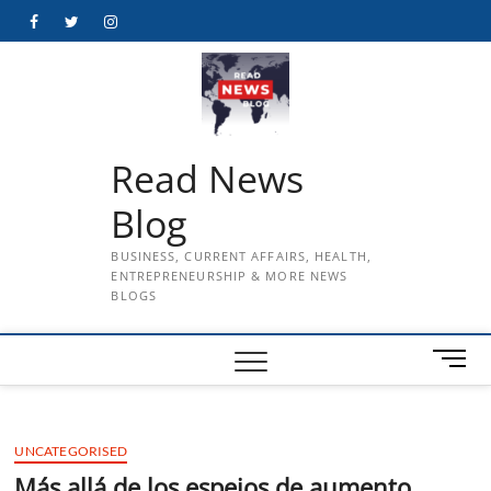
Skip
Facebook
Twitter
Instagram
to
content
Read News
Blog
BUSINESS, CURRENT AFFAIRS, HEALTH,
ENTREPRENEURSHIP & MORE NEWS
BLOGS
M
e
n
u
UNCATEGORISED
B
u
Más allá de los espejos de aumento