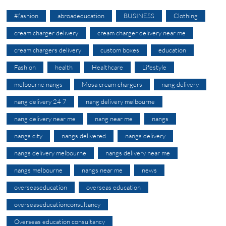
#fashion
abroadeducation
BUSINESS
Clothing
cream charger delivery
cream charger delivery near me
cream chargers delivery
custom boxes
education
Fashion
health
Healthcare
Lifestyle
melbourne nangs
Mosa cream chargers
nang delivery
nang delivery 24 7
nang delivery melbourne
nang delivery near me
nang near me
nangs
nangs city
nangs delivered
nangs delivery
nangs delivery melbourne
nangs delivery near me
nangs melbourne
nangs near me
news
overseaseducation
overseas education
overseaseducationconsultancy
Overseas education consultancy