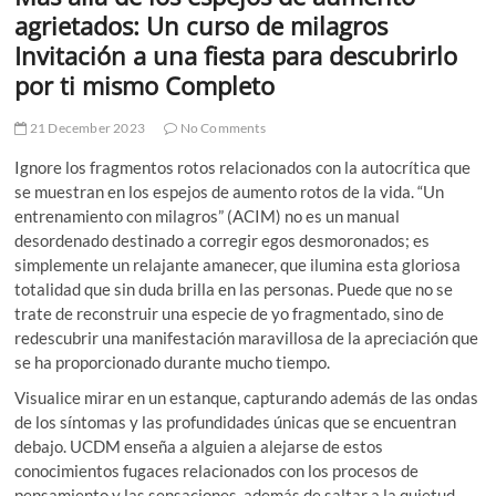
t
agrietados: Un curso de milagros
t
Invitación a una fiesta para descubrirlo
o
por ti mismo Completo
n
21 December 2023
No Comments
Ignore los fragmentos rotos relacionados con la autocrítica que
se muestran en los espejos de aumento rotos de la vida. “Un
entrenamiento con milagros” (ACIM) no es un manual
desordenado destinado a corregir egos desmoronados; es
simplemente un relajante amanecer, que ilumina esta gloriosa
totalidad que sin duda brilla en las personas. Puede que no se
trate de reconstruir una especie de yo fragmentado, sino de
redescubrir una manifestación maravillosa de la apreciación que
se ha proporcionado durante mucho tiempo.
Visualice mirar en un estanque, capturando además de las ondas
de los síntomas y las profundidades únicas que se encuentran
debajo. UCDM enseña a alguien a alejarse de estos
conocimientos fugaces relacionados con los procesos de
pensamiento y las sensaciones, además de saltar a la quietud