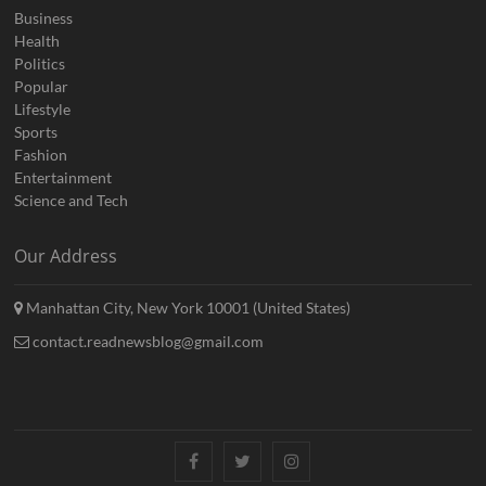
Business
Health
Politics
Popular
Lifestyle
Sports
Fashion
Entertainment
Science and Tech
Our Address
Manhattan City, New York 10001 (United States)
contact.readnewsblog@gmail.com
Facebook
Twitter
Instagram