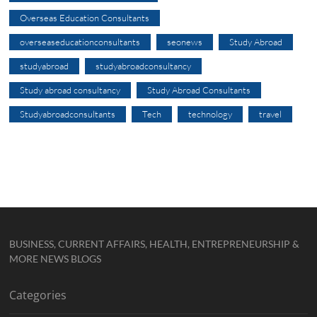
Overseas Education Consultants
overseaseducationconsultants
seonews
Study Abroad
studyabroad
studyabroadconsultancy
Study abroad consultancy
Study Abroad Consultants
Studyabroadconsultants
Tech
technology
travel
BUSINESS, CURRENT AFFAIRS, HEALTH, ENTREPRENEURSHIP &
MORE NEWS BLOGS
Categories