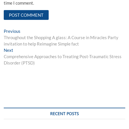
time I comment.
Post
Previous
Previous
post:
Throughout the Shopping A glass: A Course in Miracles Party
navigation
invitation to help Reimagine Simple fact
Next
Next
post:
Comprehensive Approaches to Treating Post-Traumatic Stress
Disorder (PTSD)
RECENT POSTS