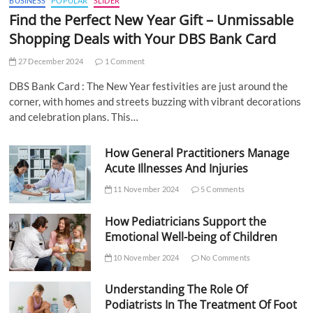
BUSINESS
POPULAR
SLIDER
Find the Perfect New Year Gift – Unmissable
Shopping Deals with Your DBS Bank Card
27 December 2024
1 Comment
DBS Bank Card : The New Year festivities are just around the
corner, with homes and streets buzzing with vibrant decorations
and celebration plans. This…
How General Practitioners Manage
Acute Illnesses And Injuries
11 November 2024
5 Comments
How Pediatricians Support the
Emotional Well-being of Children
10 November 2024
No Comments
Understanding The Role Of
Podiatrists In The Treatment Of Foot