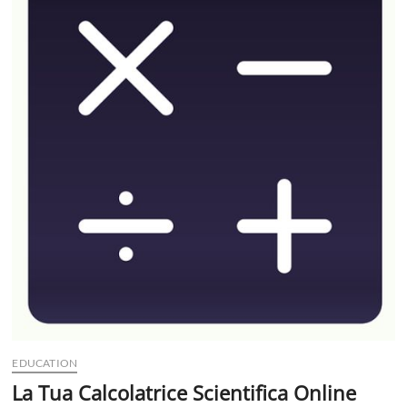
t
t
o
n
EDUCATION
La Tua Calcolatrice Scientifica Online