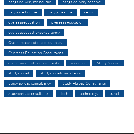
nangs delivery melbourne
nangs delivery near me
nangs melbourne
nangs near me
news
overseaseducation
overseas education
overseaseducationconsultancy
Overseas education consultancy
Overseas Education Consultants
overseaseducationconsultants
seonews
Study Abroad
studyabroad
studyabroadconsultancy
Study abroad consultancy
Study Abroad Consultants
Studyabroadconsultants
Tech
technology
travel