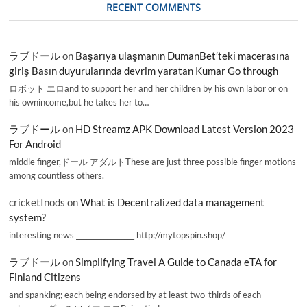
RECENT COMMENTS
ラブドール
on
Başarıya ulaşmanın DumanBet’teki macerasına
giriş Basın duyurularında devrim yaratan Kumar Go through
ロボット エロand to support her and her children by his own labor or on
his ownincome,but he takes her to…
ラブドール
on
HD Streamz APK Download Latest Version 2023
For Android
middle finger,ドール アダルトThese are just three possible finger motions
among countless others.
cricketInods
on
What is Decentralized data management
system?
interesting news _________________ http://mytopspin.shop/
ラブドール
on
Simplifying Travel A Guide to Canada eTA for
Finland Citizens
and spanking; each being endorsed by at least two-thirds of each