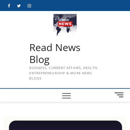
Skip
Facebook
Twitter
Instagram
to
content
Read News
Blog
BUSINESS, CURRENT AFFAIRS, HEALTH,
ENTREPRENEURSHIP & MORE NEWS
BLOGS
M
e
n
u
B
u