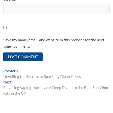
Save my name, email, and website in this browser for the next
time I comment.
Post
Previous
Previous
post:
Unveiling the Secrets to Sparkling Clean Floors
navigation
Next
Next
post:
Elevating Vaping Journeys: A Deep Dive into the Best Sub-Ohm
Kits in the UK