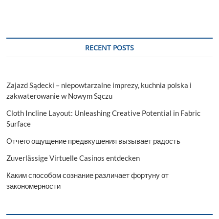
RECENT POSTS
Zajazd Sądecki – niepowtarzalne imprezy, kuchnia polska i
zakwaterowanie w Nowym Sączu
Cloth Incline Layout: Unleashing Creative Potential in Fabric
Surface
Отчего ощущение предвкушения вызывает радость
Zuverlässige Virtuelle Casinos entdecken
Каким способом сознание различает фортуну от
закономерности