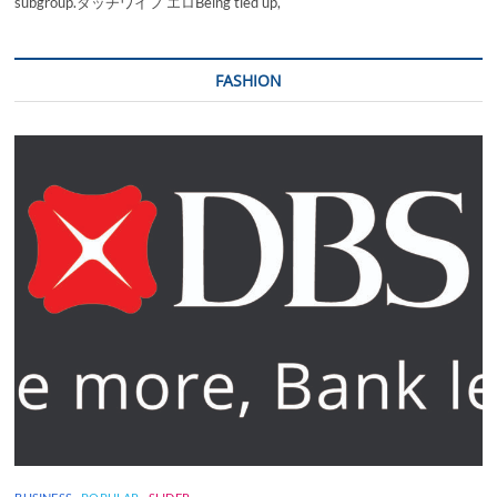
subgroup.ダッチワイフ エロBeing tied up,
FASHION