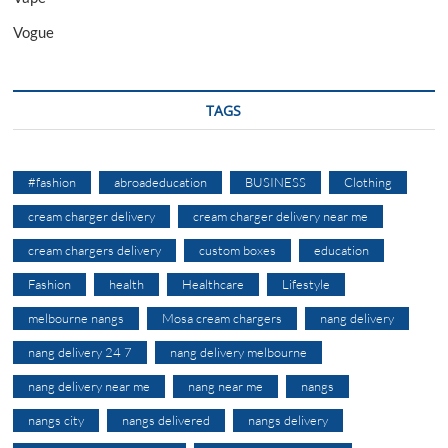
Vogue
TAGS
#fashion
abroadeducation
BUSINESS
Clothing
cream charger delivery
cream charger delivery near me
cream chargers delivery
custom boxes
education
Fashion
health
Healthcare
Lifestyle
melbourne nangs
Mosa cream chargers
nang delivery
nang delivery 24 7
nang delivery melbourne
nang delivery near me
nang near me
nangs
nangs city
nangs delivered
nangs delivery