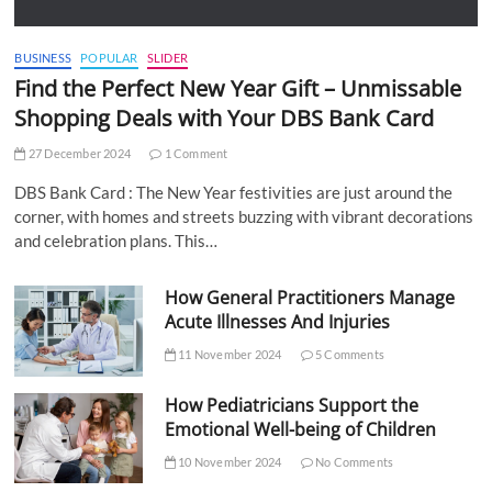
BUSINESS
POPULAR
SLIDER
Find the Perfect New Year Gift – Unmissable
Shopping Deals with Your DBS Bank Card
27 December 2024
1 Comment
DBS Bank Card : The New Year festivities are just around the
corner, with homes and streets buzzing with vibrant decorations
and celebration plans. This…
How General Practitioners Manage
Acute Illnesses And Injuries
11 November 2024
5 Comments
How Pediatricians Support the
Emotional Well-being of Children
10 November 2024
No Comments