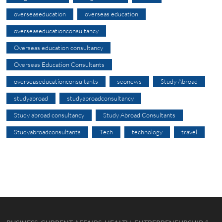
overseaseducation
overseas education
overseaseducationconsultancy
Overseas education consultancy
Overseas Education Consultants
overseaseducationconsultants
seonews
Study Abroad
studyabroad
studyabroadconsultancy
Study abroad consultancy
Study Abroad Consultants
Studyabroadconsultants
Tech
technology
travel