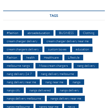
TAGS
#fashion
abroadeducation
BUSINESS
Clothing
cream charger delivery
cream charger delivery near me
cream chargers delivery
custom boxes
education
Fashion
health
Healthcare
Lifestyle
melbourne nangs
Mosa cream chargers
nang delivery
nang delivery 24 7
nang delivery melbourne
nang delivery near me
nang near me
nangs
nangs city
nangs delivered
nangs delivery
nangs delivery melbourne
nangs delivery near me
nangs melbourne
nangs near me
news