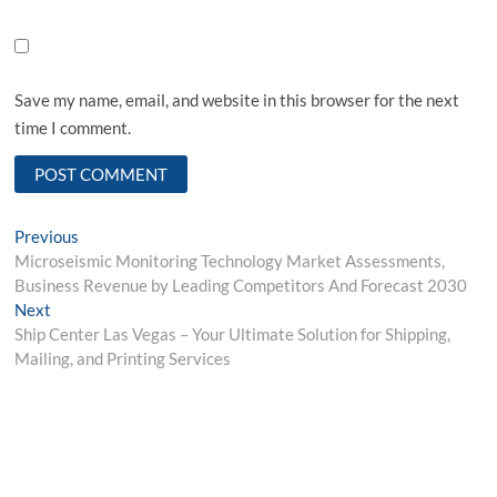
Save my name, email, and website in this browser for the next
time I comment.
Post
Previous
Previous
post:
Microseismic Monitoring Technology Market Assessments,
navigation
Business Revenue by Leading Competitors And Forecast 2030
Next
Next
post:
Ship Center Las Vegas – Your Ultimate Solution for Shipping,
Mailing, and Printing Services