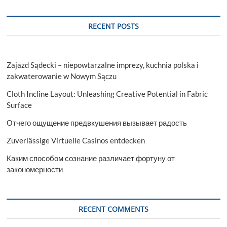
RECENT POSTS
Zajazd Sądecki – niepowtarzalne imprezy, kuchnia polska i
zakwaterowanie w Nowym Sączu
Cloth Incline Layout: Unleashing Creative Potential in Fabric
Surface
Отчего ощущение предвкушения вызывает радость
Zuverlässige Virtuelle Casinos entdecken
Каким способом сознание различает фортуну от
закономерности
RECENT COMMENTS