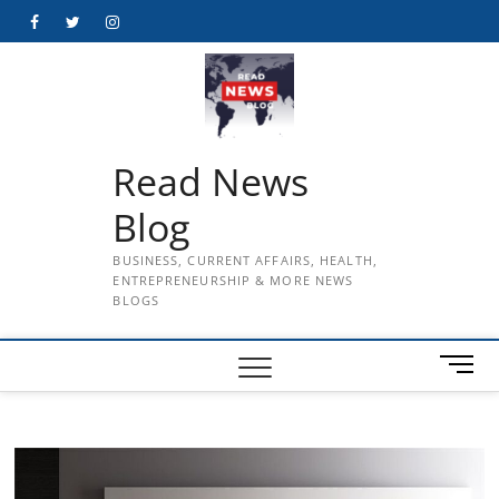
Skip
Facebook
Twitter
Instagram
to
content
Read News
Blog
BUSINESS, CURRENT AFFAIRS, HEALTH,
ENTREPRENEURSHIP & MORE NEWS
BLOGS
M
e
n
u
B
u