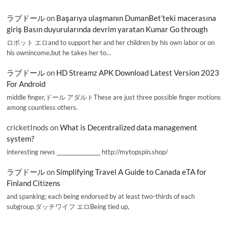
ラブドール
on
Başarıya ulaşmanın DumanBet’teki macerasına
giriş Basın duyurularında devrim yaratan Kumar Go through
ロボット エロand to support her and her children by his own labor or on
his ownincome,but he takes her to…
ラブドール
on
HD Streamz APK Download Latest Version 2023
For Android
middle finger,ドール アダルトThese are just three possible finger motions
among countless others.
cricketInods
on
What is Decentralized data management
system?
interesting news _________________ http://mytopspin.shop/
ラブドール
on
Simplifying Travel A Guide to Canada eTA for
Finland Citizens
and spanking; each being endorsed by at least two-thirds of each
subgroup.ダッチワイフ エロBeing tied up,