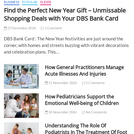
BUSINESS
POPULAR
SLIDER
Find the Perfect New Year Gift – Unmissable
Shopping Deals with Your DBS Bank Card
27 December 2024
1 Comment
DBS Bank Card : The New Year festivities are just around the
corner, with homes and streets buzzing with vibrant decorations
and celebration plans. This…
How General Practitioners Manage
Acute Illnesses And Injuries
11 November 2024
5 Comments
How Pediatricians Support the
Emotional Well-being of Children
10 November 2024
No Comments
Understanding The Role Of
Podiatrists In The Treatment Of Foot