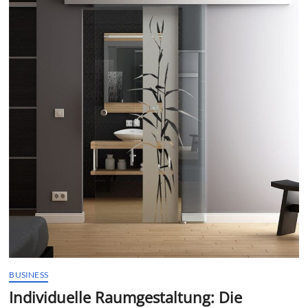
t
t
o
n
BUSINESS
Individuelle Raumgestaltung: Die