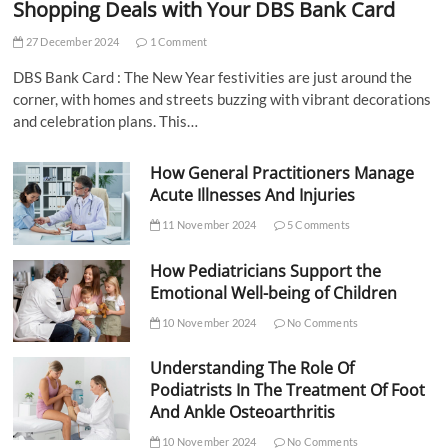
Shopping Deals with Your DBS Bank Card
27 December 2024
1 Comment
DBS Bank Card : The New Year festivities are just around the
corner, with homes and streets buzzing with vibrant decorations
and celebration plans. This…
How General Practitioners Manage
Acute Illnesses And Injuries
11 November 2024
5 Comments
How Pediatricians Support the
Emotional Well-being of Children
10 November 2024
No Comments
Understanding The Role Of
Podiatrists In The Treatment Of Foot
And Ankle Osteoarthritis
10 November 2024
No Comments