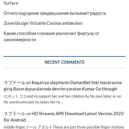
Surface
Отчего ощущение предвкушения вызывает радость
Zuverlässige Virtuelle Casinos entdecken
Каким способом сознание различает фортуну от
закономерности
RECENT COMMENTS
ラブドール
on
Başarıya ulaşmanın DumanBet’teki macerasına
giriş Basın duyurularında devrim yaratan Kumar Go through
ロボット エロand to support her and her children by his own labor or on
his ownincome,but he takes her to…
ラブドール
on
HD Streamz APK Download Latest Version 2023
For Android
middle finger,ドール アダルトThese are just three possible finger motions