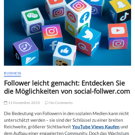
t
t
o
n
BUSINESS
Follower leicht gemacht: Entdecken Sie
die Möglichkeiten von social-follwer.com
11 November 2023
No Comments
Die Bedeutung von Followern in den sozialen Medien kann nicht
unterschätzt werden – sie sind der Schlüssel zu einer breiten
Reichweite, größerer Sichtbarkeit
YouTube Views Kaufen
und
dem Aufbau einer engagierten Community. Doch das Wachstum