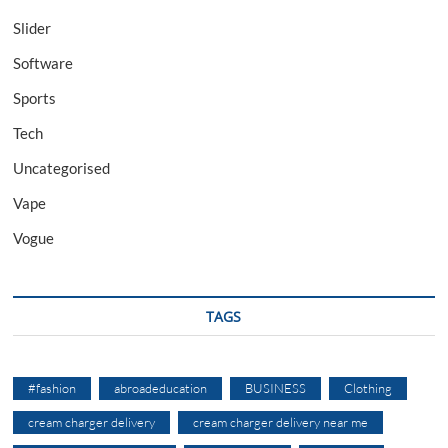
Slider
Software
Sports
Tech
Uncategorised
Vape
Vogue
TAGS
#fashion
abroadeducation
BUSINESS
Clothing
cream charger delivery
cream charger delivery near me