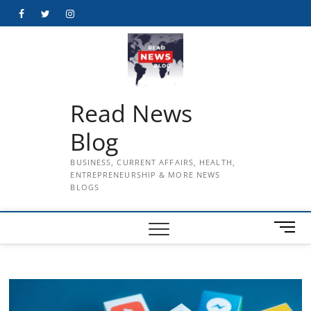
Skip
Facebook
Twitter
Instagram
to
content
Read News
Blog
BUSINESS, CURRENT AFFAIRS, HEALTH,
ENTREPRENEURSHIP & MORE NEWS
BLOGS
M
e
n
u
B
u