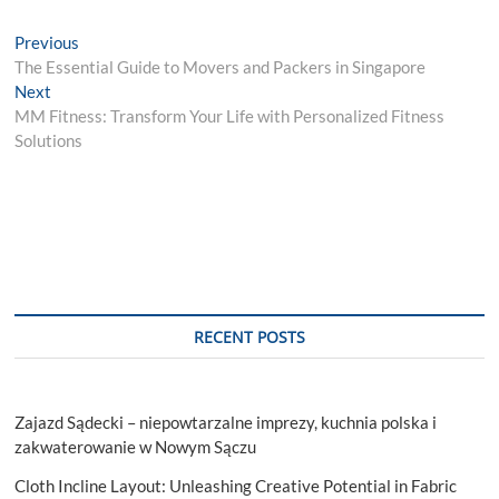
Post
Previous
Previous
post:
The Essential Guide to Movers and Packers in Singapore
navigation
Next
Next
post:
MM Fitness: Transform Your Life with Personalized Fitness
Solutions
RECENT POSTS
Zajazd Sądecki – niepowtarzalne imprezy, kuchnia polska i
zakwaterowanie w Nowym Sączu
Cloth Incline Layout: Unleashing Creative Potential in Fabric