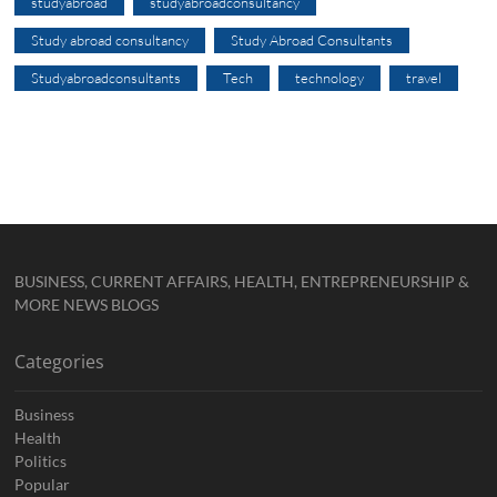
studyabroad
studyabroadconsultancy
Study abroad consultancy
Study Abroad Consultants
Studyabroadconsultants
Tech
technology
travel
BUSINESS, CURRENT AFFAIRS, HEALTH, ENTREPRENEURSHIP &
MORE NEWS BLOGS
Categories
Business
Health
Politics
Popular