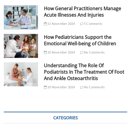
How General Practitioners Manage
Acute Illnesses And Injuries
11 November 2024
5 Comments
How Pediatricians Support the
Emotional Well-being of Children
10 November 2024
No Comments
Understanding The Role Of
Podiatrists In The Treatment Of Foot
And Ankle Osteoarthritis
10 November 2024
No Comments
CATEGORIES