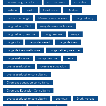
cream chargers delivery
custom boxes
education
Fashion
health
Healthcare
Lifestyle
melbourne nangs
Mosa cream chargers
nang delivery
nang delivery 24 7
nang delivery melbourne
nang delivery near me
nang near me
nangs
nangs city
nangs delivered
nangs delivery
nangs delivery melbourne
nangs delivery near me
nangs melbourne
nangs near me
news
overseaseducation
overseas education
overseaseducationconsultancy
Overseas education consultancy
Overseas Education Consultants
overseaseducationconsultants
seonews
Study Abroad