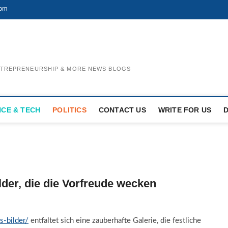
com
ENTREPRENEURSHIP & MORE NEWS BLOGS
NCE & TECH
POLITICS
CONTACT US
WRITE FOR US
lder, die die Vorfreude wecken
s-bilder/
entfaltet sich eine zauberhafte Galerie, die festliche