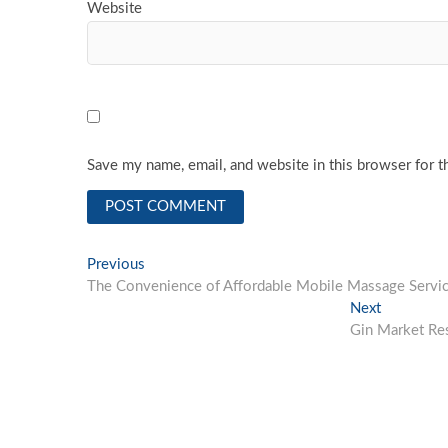
Website
Save my name, email, and website in this browser for t
Post
Previous
Previous
post:
The Convenience of Affordable Mobile Massage Servi
navigation
Next
Next
post:
Gin Market Res