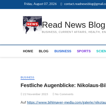
Skip
Friday, August 07, 2026
contact.readnewsblog@gmail.
to
content
Read News Blog
BUSINESS, CURRENT AFFAIRS, HEALTH, 
HOME
BLOG
BUSINESS
SPORTS
SCIE
BUSINESS
Festliche Augenblicke: Nikolaus-Bi
22 November 2023
No Comments
Auf
https://www.bihlmayer-media.com/galerie/nikolau