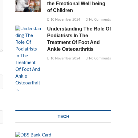
the Emotional Well-being
of Children
10 November 2024
No Comments
Understanding The Role Of
Podiatrists In The
Treatment Of Foot And
Ankle Osteoarthritis
10 November 2024
No Comments
TECH