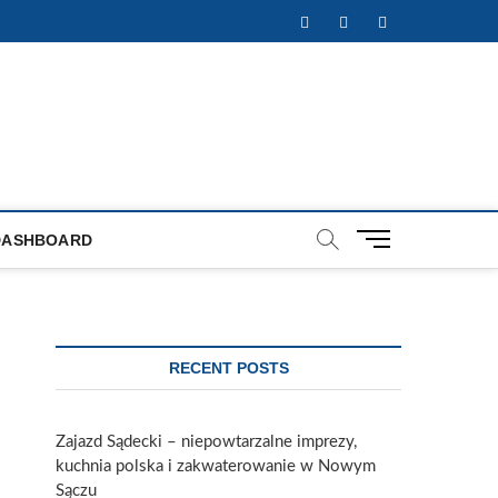
Facebook
Twitter
Instagram
M
DASHBOARD
e
n
u
B
u
RECENT POSTS
t
t
o
Zajazd Sądecki – niepowtarzalne imprezy,
n
kuchnia polska i zakwaterowanie w Nowym
Sączu