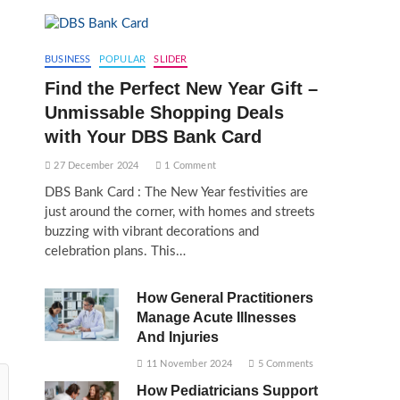
BUSINESS
POPULAR
SLIDER
Find the Perfect New Year Gift –
Unmissable Shopping Deals
with Your DBS Bank Card
27 December 2024
1 Comment
DBS Bank Card : The New Year festivities are
just around the corner, with homes and streets
buzzing with vibrant decorations and
celebration plans. This…
How General Practitioners
Manage Acute Illnesses
And Injuries
11 November 2024
5 Comments
How Pediatricians Support