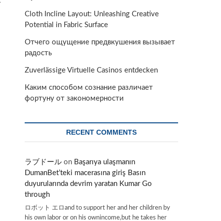
r
Cloth Incline Layout: Unleashing Creative
Potential in Fabric Surface
Отчего ощущение предвкушения вызывает
радость
.
Zuverlässige Virtuelle Casinos entdecken
Каким способом сознание различает
фортуну от закономерности
RECENT COMMENTS
ラブドール
on
Başarıya ulaşmanın
DumanBet’teki macerasına giriş Basın
duyurularında devrim yaratan Kumar Go
through
ロボット エロand to support her and her children by
his own labor or on his ownincome,but he takes her