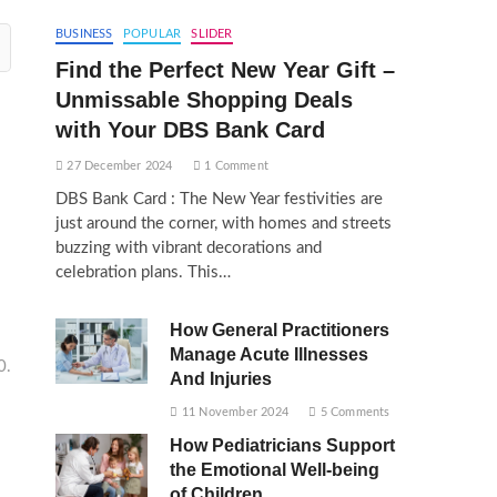
BUSINESS
POPULAR
SLIDER
Find the Perfect New Year Gift –
Unmissable Shopping Deals
with Your DBS Bank Card
27 December 2024
1 Comment
DBS Bank Card : The New Year festivities are
just around the corner, with homes and streets
buzzing with vibrant decorations and
celebration plans. This…
How General Practitioners
Manage Acute Illnesses
0.
And Injuries
11 November 2024
5 Comments
How Pediatricians Support
the Emotional Well-being
of Children