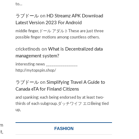
to…
ラブドール
on
HD Streamz APK Download
Latest Version 2023 For Android
middle finger,ドール アダルトThese are just three
possible finger motions among countless others.
cricketInods
on
What is Decentralized data
management system?
interesting news _________________
http://mytopspin.shop/
ラブドール
on
Simplifying Travel A Guide to
Canada eTA for Finland Citizens
and spanking; each being endorsed by at least two-
thirds of each subgroup.ダッチワイフ エロBeing tied
up,
em
FASHION
t,