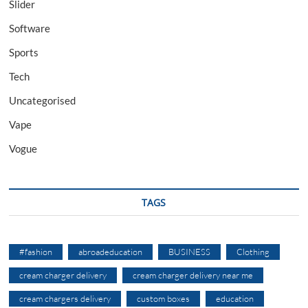
Slider
Software
Sports
Tech
Uncategorised
Vape
Vogue
TAGS
#fashion
abroadeducation
BUSINESS
Clothing
cream charger delivery
cream charger delivery near me
cream chargers delivery
custom boxes
education