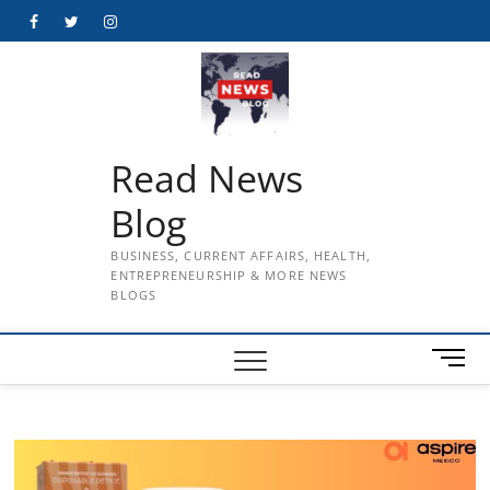
Skip
Facebook
Twitter
Instagram
to
content
Read News
Blog
BUSINESS, CURRENT AFFAIRS, HEALTH,
ENTREPRENEURSHIP & MORE NEWS
BLOGS
M
e
n
u
B
u