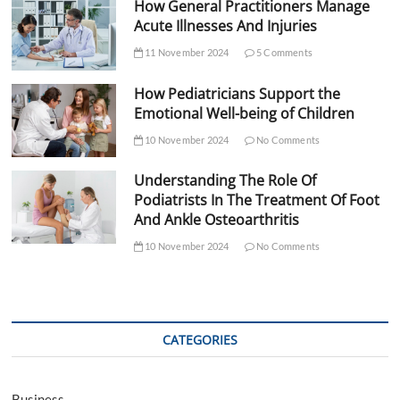
How General Practitioners Manage
Acute Illnesses And Injuries
11 November 2024
5 Comments
How Pediatricians Support the
Emotional Well-being of Children
10 November 2024
No Comments
Understanding The Role Of
Podiatrists In The Treatment Of Foot
And Ankle Osteoarthritis
10 November 2024
No Comments
CATEGORIES
Business