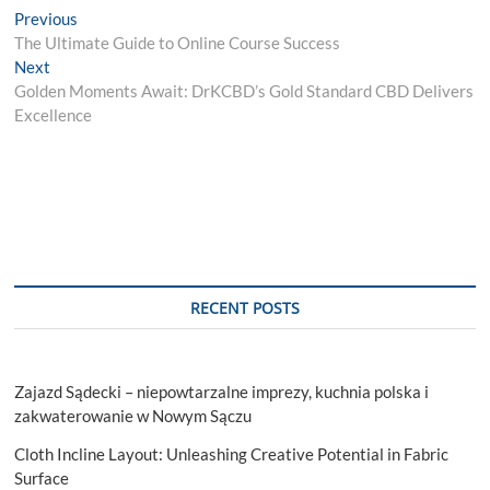
Post
Previous
Previous
post:
The Ultimate Guide to Online Course Success
navigation
Next
Next
post:
Golden Moments Await: DrKCBD’s Gold Standard CBD Delivers
Excellence
RECENT POSTS
Zajazd Sądecki – niepowtarzalne imprezy, kuchnia polska i
zakwaterowanie w Nowym Sączu
Cloth Incline Layout: Unleashing Creative Potential in Fabric
Surface