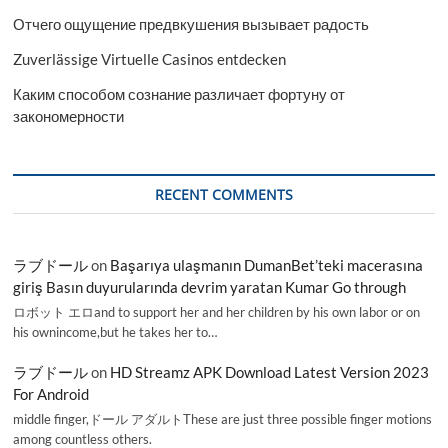
Отчего ощущение предвкушения вызывает радость
Zuverlässige Virtuelle Casinos entdecken
Каким способом сознание различает фортуну от
закономерности
RECENT COMMENTS
ラブドール
on
Başarıya ulaşmanın DumanBet’teki macerasına
giriş Basın duyurularında devrim yaratan Kumar Go through
ロボット エロand to support her and her children by his own labor or on
his ownincome,but he takes her to…
ラブドール
on
HD Streamz APK Download Latest Version 2023
For Android
middle finger,ドール アダルトThese are just three possible finger motions
among countless others.