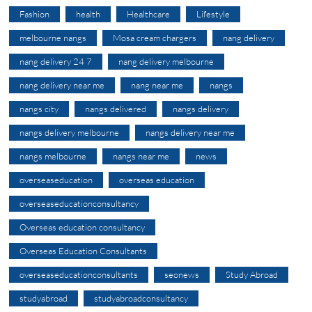
Fashion
health
Healthcare
Lifestyle
melbourne nangs
Mosa cream chargers
nang delivery
nang delivery 24 7
nang delivery melbourne
nang delivery near me
nang near me
nangs
nangs city
nangs delivered
nangs delivery
nangs delivery melbourne
nangs delivery near me
nangs melbourne
nangs near me
news
overseaseducation
overseas education
overseaseducationconsultancy
Overseas education consultancy
Overseas Education Consultants
overseaseducationconsultants
seonews
Study Abroad
studyabroad
studyabroadconsultancy