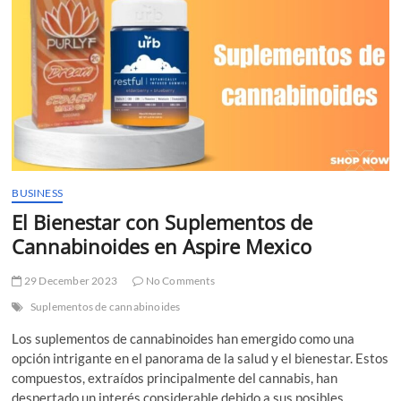
t
t
o
n
BUSINESS
El Bienestar con Suplementos de
Cannabinoides en Aspire Mexico
29 December 2023
No Comments
Suplementos de cannabinoides
Los suplementos de cannabinoides han emergido como una
opción intrigante en el panorama de la salud y el bienestar. Estos
compuestos, extraídos principalmente del cannabis, han
despertado un interés considerable debido a sus posibles