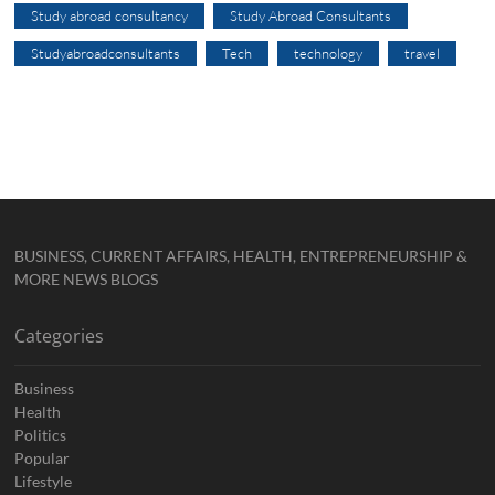
Study abroad consultancy
Study Abroad Consultants
Studyabroadconsultants
Tech
technology
travel
BUSINESS, CURRENT AFFAIRS, HEALTH, ENTREPRENEURSHIP &
MORE NEWS BLOGS
Categories
Business
Health
Politics
Popular
Lifestyle