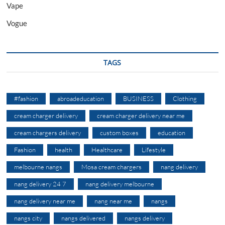
Vape
Vogue
TAGS
#fashion
abroadeducation
BUSINESS
Clothing
cream charger delivery
cream charger delivery near me
cream chargers delivery
custom boxes
education
Fashion
health
Healthcare
Lifestyle
melbourne nangs
Mosa cream chargers
nang delivery
nang delivery 24 7
nang delivery melbourne
nang delivery near me
nang near me
nangs
nangs city
nangs delivered
nangs delivery