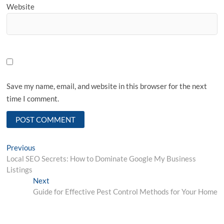
Website
Save my name, email, and website in this browser for the next
time I comment.
Post
Previous
Previous
post:
Local SEO Secrets: How to Dominate Google My Business
navigation
Listings
Next
Next
post:
Guide for Effective Pest Control Methods for Your Home