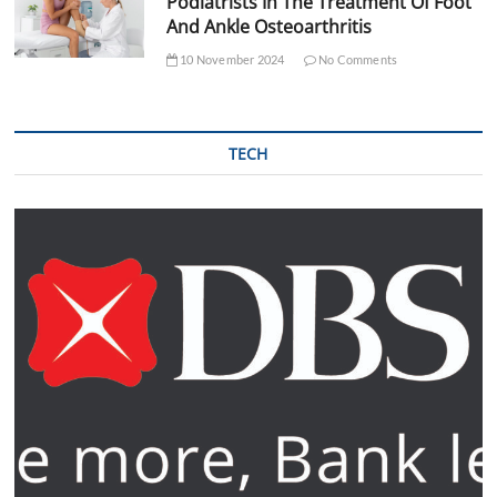
Podiatrists In The Treatment Of Foot
And Ankle Osteoarthritis
10 November 2024
No Comments
TECH