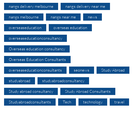
nangs delivery melbourne
nangs delivery near me
nangs melbourne
nangs near me
news
overseaseducation
overseas education
overseaseducationconsultancy
Overseas education consultancy
Overseas Education Consultants
overseaseducationconsultants
seonews
Study Abroad
studyabroad
studyabroadconsultancy
Study abroad consultancy
Study Abroad Consultants
Studyabroadconsultants
Tech
technology
travel