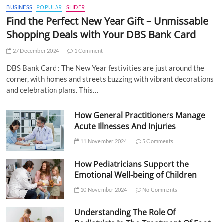
BUSINESS
POPULAR
SLIDER
Find the Perfect New Year Gift – Unmissable
Shopping Deals with Your DBS Bank Card
27 December 2024
1 Comment
DBS Bank Card : The New Year festivities are just around the
corner, with homes and streets buzzing with vibrant decorations
and celebration plans. This…
How General Practitioners Manage
Acute Illnesses And Injuries
11 November 2024
5 Comments
How Pediatricians Support the
Emotional Well-being of Children
10 November 2024
No Comments
Understanding The Role Of