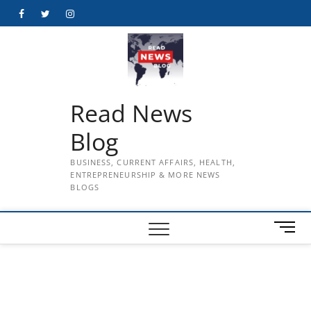
Skip
Facebook
Twitter
Instagram
to
content
Read News
Blog
BUSINESS, CURRENT AFFAIRS, HEALTH,
ENTREPRENEURSHIP & MORE NEWS
BLOGS
M
e
n
u
B
u