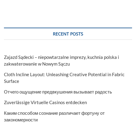
RECENT POSTS
Zajazd Sądecki – niepowtarzalne imprezy, kuchnia polska i
zakwaterowanie w Nowym Sączu
Cloth Incline Layout: Unleashing Creative Potential in Fabric
Surface
Отчего ощущение предвкушения вызывает радость
Zuverlässige Virtuelle Casinos entdecken
Каким способом сознание различает фортуну от
закономерности