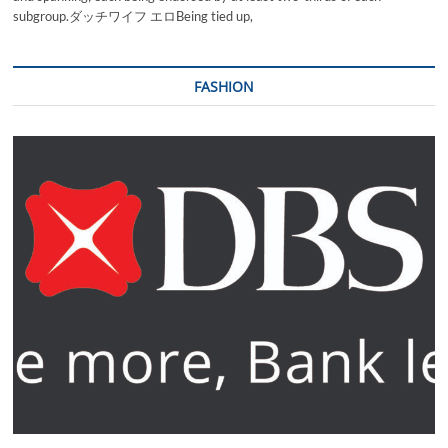
subgroup.ダッチワイフ エロBeing tied up,
FASHION