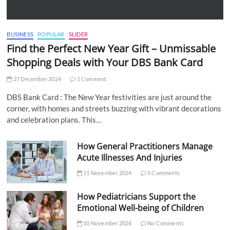
BUSINESS
POPULAR
SLIDER
Find the Perfect New Year Gift – Unmissable
Shopping Deals with Your DBS Bank Card
27 December 2024
1 Comment
DBS Bank Card : The New Year festivities are just around the
corner, with homes and streets buzzing with vibrant decorations
and celebration plans. This…
How General Practitioners Manage
Acute Illnesses And Injuries
11 November 2024
5 Comments
How Pediatricians Support the
Emotional Well-being of Children
10 November 2024
No Comments