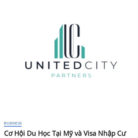
t
t
o
n
BUSINESS
Cơ Hội Du Học Tại Mỹ và Visa Nhập Cư