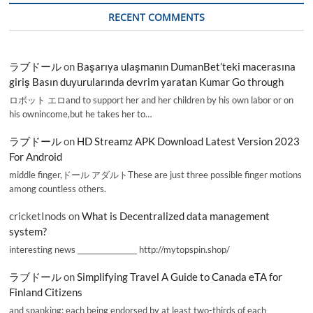
RECENT COMMENTS
ラブドール
on
Başarıya ulaşmanın DumanBet’teki macerasına
giriş Basın duyurularında devrim yaratan Kumar Go through
ロボット エロand to support her and her children by his own labor or on
his ownincome,but he takes her to…
ラブドール
on
HD Streamz APK Download Latest Version 2023
For Android
middle finger,ドール アダルトThese are just three possible finger motions
among countless others.
cricketInods
on
What is Decentralized data management
system?
interesting news _________________ http://mytopspin.shop/
ラブドール
on
Simplifying Travel A Guide to Canada eTA for
Finland Citizens
and spanking; each being endorsed by at least two-thirds of each