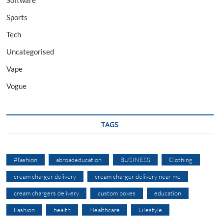
Sports
Tech
Uncategorised
Vape
Vogue
TAGS
#fashion
abroadeducation
BUSINESS
Clothing
cream charger delivery
cream charger delivery near me
cream chargers delivery
custom boxes
education
Fashion
health
Healthcare
Lifestyle