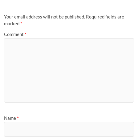
Your email address will not be published.
Required fields are
marked
*
Comment
*
Name
*