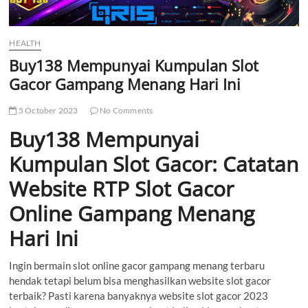
t
t
o
HEALTH
n
Buy138 Mempunyai Kumpulan Slot
Gacor Gampang Menang Hari Ini
5 October 2023
No Comments
Buy138 Mempunyai
Kumpulan Slot Gacor: Catatan
Website RTP Slot Gacor
Online Gampang Menang
Hari Ini
Ingin bermain slot online gacor gampang menang terbaru
hendak tetapi belum bisa menghasilkan website slot gacor
terbaik? Pasti karena banyaknya website slot gacor 2023