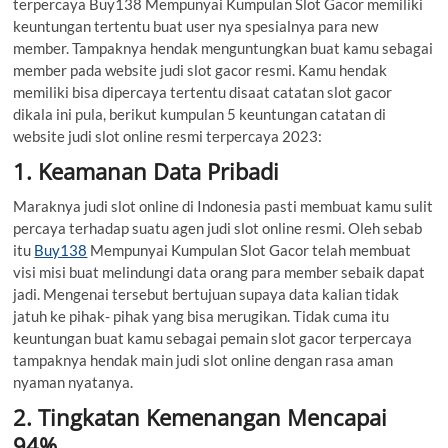
terpercaya Buy138 Mempunyai Kumpulan Slot Gacor memiliki
keuntungan tertentu buat user nya spesialnya para new
member. Tampaknya hendak menguntungkan buat kamu sebagai
member pada website judi slot gacor resmi. Kamu hendak
memiliki bisa dipercaya tertentu disaat catatan slot gacor
dikala ini pula, berikut kumpulan 5 keuntungan catatan di
website judi slot online resmi terpercaya 2023:
1. Keamanan Data Pribadi
Maraknya judi slot online di Indonesia pasti membuat kamu sulit
percaya terhadap suatu agen judi slot online resmi. Oleh sebab
itu
Buy138
Mempunyai Kumpulan Slot Gacor telah membuat
visi misi buat melindungi data orang para member sebaik dapat
jadi. Mengenai tersebut bertujuan supaya data kalian tidak
jatuh ke pihak- pihak yang bisa merugikan. Tidak cuma itu
keuntungan buat kamu sebagai pemain slot gacor terpercaya
tampaknya hendak main judi slot online dengan rasa aman
nyaman nyatanya.
2. Tingkatan Kemenangan Mencapai
94%