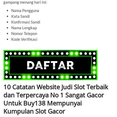
gampang menang hari ini:
Nama Pengguna
Kata Sandi
Konfirmasi Sandi
Nama Lengkap
Nomor Telepon
Kode Verifikasi
10 Catatan Website Judi Slot Terbaik
dan Terpercaya No 1 Sangat Gacor
Untuk Buy138 Mempunyai
Kumpulan Slot Gacor