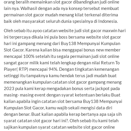
orang beralih memainkan slot gacor dibandingkan judi online
lain nya. Walhasil dengan ada nya konsep tersebut membuat
permainan slot gacor mudah menang kilat terkenal diterima
baik oleh masyarakat seluruh dunia spesialnya di Indonesia.
Oleh sebab itu ayoo catatan website judi slot gacor maxwin hari
ini terpercaya dikala ini pula boss bersama website slot gacor
hari ini gampang menang dari Buy138 Mempunyai Kumpulan
Slot Gacor. Karena kalian bisa menggapai bonus new member
mencapai 100% setelah itu segala permainan judi slot online
sangat gacor milik kami telah lengkap dengan nilai Return To
Player( RTP) mencapai 94%. Dengan tingkatan kemenangan
setinggi itu tampaknya kamu hendak terus jadi mudah buat
memenangkan kumpulan catatan slot gacor gampang menang
2023 pula kami kerap mengadakan bonus serta jackpot pada
masing- masing event dengan syarat ketentuan berlaku Buat
kalian apabila ingin catatan slot bersama Buy138 Mempunyai
Kumpulan Slot Gacor, kamu wajib sekali mengisi data diri
dengan benar. Buat kalian apabila kerap bertanya apa saja sih
syarat catatan slot gacor hari ini?. Oleh sebab itu kami telah
sajikan kumpulan syarat catatan website slot gacor online