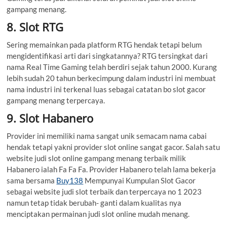
gampang menang.
8. Slot RTG
Sering memainkan pada platform RTG hendak tetapi belum
mengidentifikasi arti dari singkatannya? RTG tersingkat dari
nama Real Time Gaming telah berdiri sejak tahun 2000. Kurang
lebih sudah 20 tahun berkecimpung dalam industri ini membuat
nama industri ini terkenal luas sebagai catatan bo slot gacor
gampang menang terpercaya.
9. Slot Habanero
Provider ini memiliki nama sangat unik semacam nama cabai
hendak tetapi yakni provider slot online sangat gacor. Salah satu
website judi slot online gampang menang terbaik milik
Habanero ialah Fa Fa Fa. Provider Habanero telah lama bekerja
sama bersama
Buy138
Mempunyai Kumpulan Slot Gacor
sebagai website judi slot terbaik dan terpercaya no 1 2023
namun tetap tidak berubah- ganti dalam kualitas nya
menciptakan permainan judi slot online mudah menang.