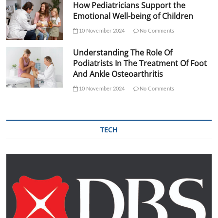
How Pediatricians Support the
Emotional Well-being of Children
10 November 2024
No Comments
Understanding The Role Of
Podiatrists In The Treatment Of Foot
And Ankle Osteoarthritis
10 November 2024
No Comments
TECH