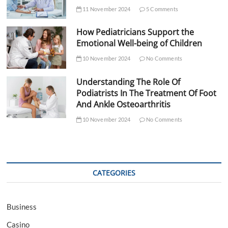
11 November 2024
5 Comments
How Pediatricians Support the
Emotional Well-being of Children
10 November 2024
No Comments
Understanding The Role Of
Podiatrists In The Treatment Of Foot
And Ankle Osteoarthritis
10 November 2024
No Comments
CATEGORIES
Business
Casino