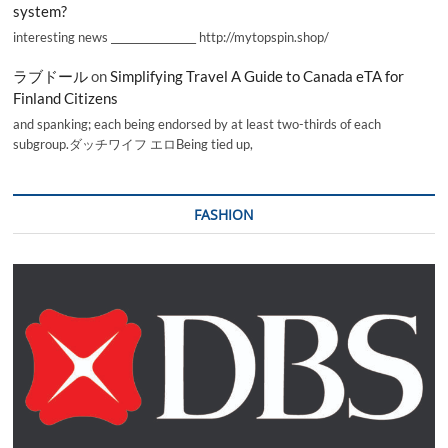
system?
interesting news _________________ http://mytopspin.shop/
ラブドール
on
Simplifying Travel A Guide to Canada eTA for
Finland Citizens
and spanking; each being endorsed by at least two-thirds of each
subgroup.ダッチワイフ エロBeing tied up,
FASHION