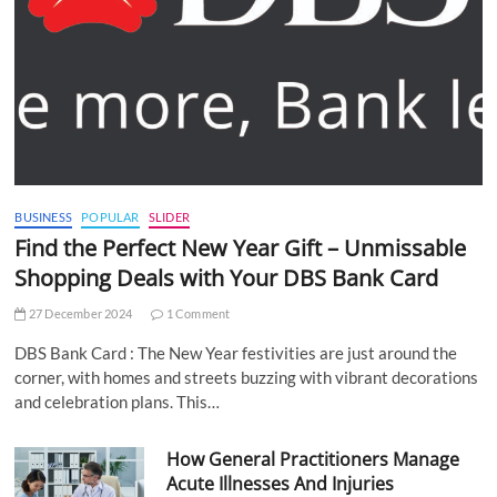
BUSINESS
POPULAR
SLIDER
Find the Perfect New Year Gift – Unmissable
Shopping Deals with Your DBS Bank Card
27 December 2024
1 Comment
DBS Bank Card : The New Year festivities are just around the
corner, with homes and streets buzzing with vibrant decorations
and celebration plans. This…
How General Practitioners Manage
Acute Illnesses And Injuries