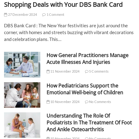
Shopping Deals with Your DBS Bank Card
27 December 2024
1 Comment
DBS Bank Card : The New Year festivities are just around the
corner, with homes and streets buzzing with vibrant decorations
and celebration plans. This…
How General Practitioners Manage
Acute Illnesses And Injuries
11 November 2024
5 Comments
How Pediatricians Support the
Emotional Well-being of Children
10 November 2024
No Comments
Understanding The Role Of
Podiatrists In The Treatment Of Foot
And Ankle Osteoarthritis
10 November 2024
No Comments