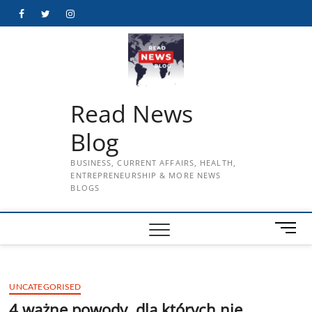
Skip
Facebook
Twitter
Instagram
to
content
Read News
Blog
BUSINESS, CURRENT AFFAIRS, HEALTH,
ENTREPRENEURSHIP & MORE NEWS
BLOGS
M
e
n
u
UNCATEGORISED
B
u
4 ważne powody, dla których nie