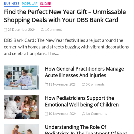
BUSINESS
POPULAR
SLIDER
Find the Perfect New Year Gift – Unmissable
Shopping Deals with Your DBS Bank Card
27 December 2024
1 Comment
DBS Bank Card : The New Year festivities are just around the
corner, with homes and streets buzzing with vibrant decorations
and celebration plans. This…
How General Practitioners Manage
Acute Illnesses And Injuries
11 November 2024
5 Comments
How Pediatricians Support the
Emotional Well-being of Children
10 November 2024
No Comments
Understanding The Role Of
Podiatrists In The Treatment Of Foot