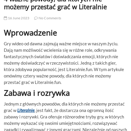
t
możemy przestać grać w Literalnie
t
o
16 June 2023
No Comments
n
Wprowadzenie
Gry wideo od dawna zajmują ważne miejsce w naszym życiu.
Dają nam możliwość wcielenia się w różne role, odkrywania
fantastycznych światów i doświadczania emocji, których nie
możemy doświadczyć w rzeczywistości. Jedną z takich gier,
która zdobywa popularność, jest Literalnie.fun. W tym artykule
omówimy cztery ważne powody, dla których nie możemy
przestać grać w Literalnie.fun.
Zabawa i rozrywka
Jednym z głównych powodów, dla których nie możemy przestać
grać w
Literalnie
, jest fakt, że dostarcza ona ogromną ilość
zabawy i rozrywki. Gra oferuje różnorodne tryby gry, w których
możemy wykazać się swoimi umiejętnościami, rozwiązywać
zagadki i rywalizować z innymi graczami. Niezależnie od naszych