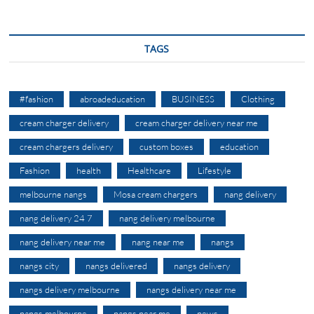
TAGS
#fashion
abroadeducation
BUSINESS
Clothing
cream charger delivery
cream charger delivery near me
cream chargers delivery
custom boxes
education
Fashion
health
Healthcare
Lifestyle
melbourne nangs
Mosa cream chargers
nang delivery
nang delivery 24 7
nang delivery melbourne
nang delivery near me
nang near me
nangs
nangs city
nangs delivered
nangs delivery
nangs delivery melbourne
nangs delivery near me
nangs melbourne
nangs near me
news