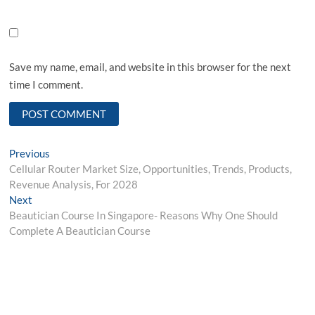
Save my name, email, and website in this browser for the next
time I comment.
Post
Previous
Previous
post:
Cellular Router Market Size, Opportunities, Trends, Products,
navigation
Revenue Analysis, For 2028
Next
Next
post:
Beautician Course In Singapore- Reasons Why One Should
Complete A Beautician Course