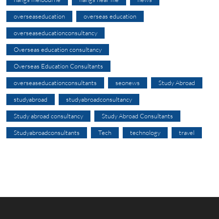
overseaseducation
overseas education
overseaseducationconsultancy
Overseas education consultancy
Overseas Education Consultants
overseaseducationconsultants
seonews
Study Abroad
studyabroad
studyabroadconsultancy
Study abroad consultancy
Study Abroad Consultants
Studyabroadconsultants
Tech
technology
travel