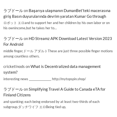
ラブドール
on
Başarıya ulaşmanın DumanBet’teki macerasına
giriş Basın duyurularında devrim yaratan Kumar Go through
ロボット エロand to support her and her children by his own labor or on
his ownincome,but he takes her to…
ラブドール
on
HD Streamz APK Download Latest Version 2023
For Android
middle finger,ドール アダルトThese are just three possible finger motions
among countless others.
cricketInods
on
What is Decentralized data management
system?
interesting news _________________ http://mytopspin.shop/
ラブドール
on
Simplifying Travel A Guide to Canada eTA for
Finland Citizens
and spanking; each being endorsed by at least two-thirds of each
subgroup.ダッチワイフ エロBeing tied up,