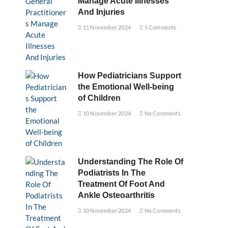
Manage Acute Illnesses
And Injuries
11 November 2024
5 Comments
How Pediatricians Support
the Emotional Well-being
of Children
10 November 2024
No Comments
Understanding The Role Of
Podiatrists In The
Treatment Of Foot And
Ankle Osteoarthritis
10 November 2024
No Comments