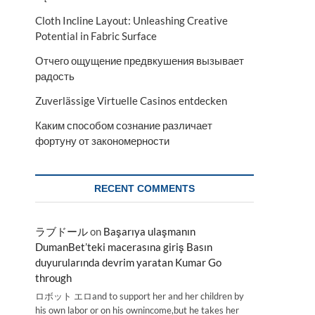
Cloth Incline Layout: Unleashing Creative
Potential in Fabric Surface
Отчего ощущение предвкушения вызывает
радость
Zuverlässige Virtuelle Casinos entdecken
Каким способом сознание различает
фортуну от закономерности
RECENT COMMENTS
ラブドール
on
Başarıya ulaşmanın
DumanBet’teki macerasına giriş Basın
duyurularında devrim yaratan Kumar Go
through
ロボット エロand to support her and her children by
his own labor or on his ownincome,but he takes her