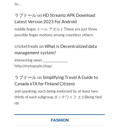
to…
ラブドール
on
HD Streamz APK Download
Latest Version 2023 For Android
middle finger,ドール アダルトThese are just three
possible finger motions among countless others.
cricketInods
on
What is Decentralized data
management system?
interesting news _________________
http://mytopspin.shop/
ラブドール
on
Simplifying Travel A Guide to
Canada eTA for Finland Citizens
and spanking; each being endorsed by at least two-
thirds of each subgroup.ダッチワイフ エロBeing tied
up,
FASHION