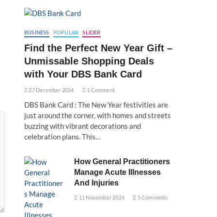
BUSINESS
POPULAR
SLIDER
Find the Perfect New Year Gift –
Unmissable Shopping Deals
with Your DBS Bank Card
27 December 2024
1 Comment
DBS Bank Card : The New Year festivities are
just around the corner, with homes and streets
buzzing with vibrant decorations and
celebration plans. This…
How General Practitioners
Manage Acute Illnesses
And Injuries
11 November 2024
5 Comments