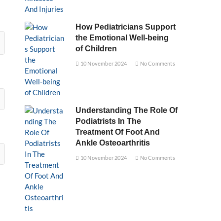
How Pediatricians Support
the Emotional Well-being
of Children
10 November 2024
No Comments
Understanding The Role Of
Podiatrists In The
Treatment Of Foot And
Ankle Osteoarthritis
10 November 2024
No Comments