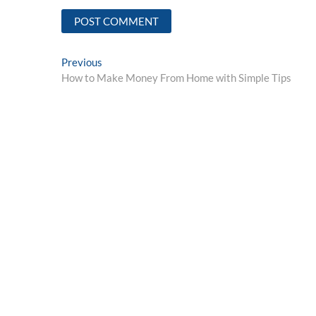
Post
Previous
Previous
post:
How to Make Money From Home with Simple Tips
navigation