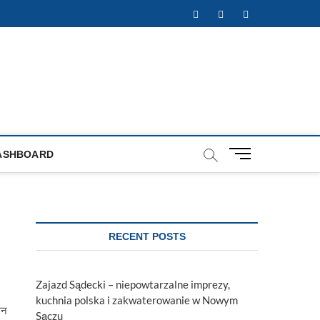
Facebook
Twitter
Instagram
M
ASHBOARD
e
n
u
B
u
RECENT POSTS
t
t
o
Zajazd Sądecki – niepowtarzalne imprezy,
n
kuchnia polska i zakwaterowanie w Nowym
िन
Sączu