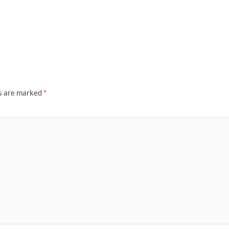
}
ds are marked
*