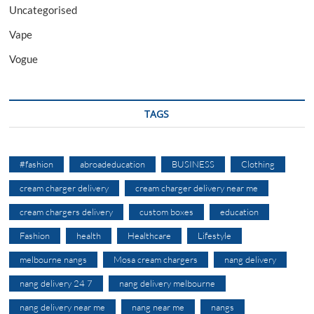
Uncategorised
Vape
Vogue
TAGS
#fashion
abroadeducation
BUSINESS
Clothing
cream charger delivery
cream charger delivery near me
cream chargers delivery
custom boxes
education
Fashion
health
Healthcare
Lifestyle
melbourne nangs
Mosa cream chargers
nang delivery
nang delivery 24 7
nang delivery melbourne
nang delivery near me
nang near me
nangs