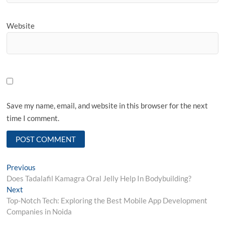
Website
Save my name, email, and website in this browser for the next
time I comment.
Post
Previous
Previous
post:
Does Tadalafil Kamagra Oral Jelly Help In Bodybuilding?
navigation
Next
Next
post:
Top-Notch Tech: Exploring the Best Mobile App Development
Companies in Noida