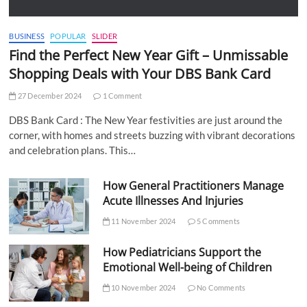
BUSINESS
POPULAR
SLIDER
Find the Perfect New Year Gift – Unmissable
Shopping Deals with Your DBS Bank Card
27 December 2024
1 Comment
DBS Bank Card : The New Year festivities are just around the
corner, with homes and streets buzzing with vibrant decorations
and celebration plans. This…
How General Practitioners Manage
Acute Illnesses And Injuries
11 November 2024
5 Comments
How Pediatricians Support the
Emotional Well-being of Children
10 November 2024
No Comments