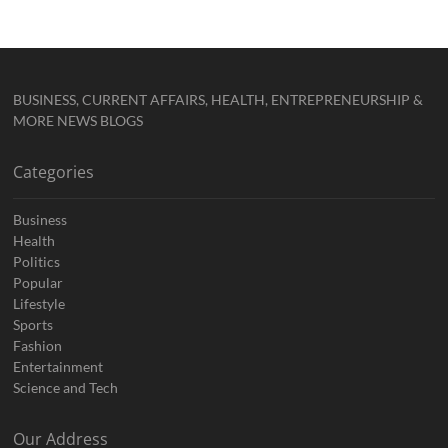
BUSINESS, CURRENT AFFAIRS, HEALTH, ENTREPRENEURSHIP &
MORE NEWS BLOGS
Categories
Business
Health
Politics
Popular
Lifestyle
Sports
Fashion
Entertainment
Science and Tech
Our Address