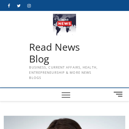
Skip
Facebook
Twitter
Instagram
to
content
Read News
Blog
BUSINESS, CURRENT AFFAIRS, HEALTH,
ENTREPRENEURSHIP & MORE NEWS
BLOGS
M
e
n
u
B
u