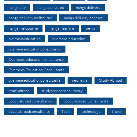
nangs city
nangs delivered
nangs delivery
nangs delivery melbourne
nangs delivery near me
nangs melbourne
nangs near me
news
overseaseducation
overseas education
overseaseducationconsultancy
Overseas education consultancy
Overseas Education Consultants
overseaseducationconsultants
seonews
Study Abroad
studyabroad
studyabroadconsultancy
Study abroad consultancy
Study Abroad Consultants
Studyabroadconsultants
Tech
technology
travel