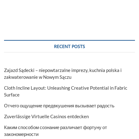
RECENT POSTS
Zajazd Sądecki – niepowtarzalne imprezy, kuchnia polska i
zakwaterowanie w Nowym Sączu
Cloth Incline Layout: Unleashing Creative Potential in Fabric
Surface
Отчего ощущение предвкушения вызывает радость
Zuverlässige Virtuelle Casinos entdecken
Каким способом сознание различает фортуну от
закономерности