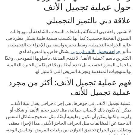
حول عملية تجميل الأنف
علاقة دبي بالتميز التجميلي
لا تشتهر واحة دبي المتلألئة بناطحات السحاب الشاهقة أو مهرجانات
التسوق الفخمة فحسب؛ كما أنها تكتسب سمعة طيبة بشكل مطرد في
عالم الجراحة التجميلية. وسط ذخيرة واسعة من الإجراءات التجميلية،
تتألق
جراحة تجميل الأنف في دبي
بشكل خاص، والمعروفة لدى
الكثيرين باسم “عملية الأنف”. لا تقدم المدينة، بأسلوبها النموذجي، وعدًا
بالجمال المعزز فحسب، بل تقدم أيضًا مزيجًا فريدًا من الخبرة العالمية
والمنهجيات المتقدمة وتجربة المريض التي لا مثيل لها.
فهم عملية تجميل الأنف: أكثر من مجرد
عملية تجميل للأنف
عملية تجميل الأنف، في جوهرها، هي إجراء جراحي يعدل بنية الأنف.
يمكن أن يكون ذلك لأسباب جمالية، مثل تغيير حجم الأنف أو شكله أو
زاويته. ولكنها يمكن أن تكون وظيفية أيضًا، مثل تصحيح مشاكل التنفس
الناجمة عن المخالفات مثل انحراف الحاجز الأنفي. هذا الإجراء معقد،
ويتطلب من الجراح تحقيق التوازن بين رغبات المريض، وتناسق الوجه،