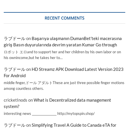
RECENT COMMENTS
ラブドール
on
Başarıya ulaşmanın DumanBet’teki macerasına
giriş Basın duyurularında devrim yaratan Kumar Go through
ロボット エロand to support her and her children by his own labor or on
his ownincome,but he takes her to…
ラブドール
on
HD Streamz APK Download Latest Version 2023
For Android
middle finger,ドール アダルトThese are just three possible finger motions
among countless others.
cricketInods
on
What is Decentralized data management
system?
interesting news _________________ http://mytopspin.shop/
ラブドール
on
Simplifying Travel A Guide to Canada eTA for