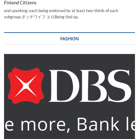
Finland Citizens
and spanking; each being endorsed by at least two-thirds of each
subgroup.ダッチワイフ エロBeing tied up,
FASHION